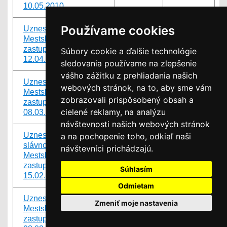
10.05.2010
Používame cookies
Uznesenia z
Mestského
pdf
91 KB
zastupiteľstva zo dňa
Súbory cookie a ďalšie technológie
12.04.2010
sledovania používame na zlepšenie
vášho zážitku z prehliadania našich
Uznesenia z
webových stránok, na to, aby sme vám
Mestského
pdf
88 KB
zobrazovali prispôsobený obsah a
zastupiteľstva zo dňa
cielené reklamy, na analýzu
08.03.2010
návštevnosti našich webových stránok
Uznesenia zo
a na pochopenie toho, odkiaľ naši
slávnostného
návštevníci prichádzajú.
Mestského
pdf
71 KB
zastupiteľstva zo dňa
Súhlasím
15.02.2010
Odmietam
Uznesenia z
Zmeniť moje nastavenia
Mestského
pdf
84 KB
zastupiteľstva zo dňa