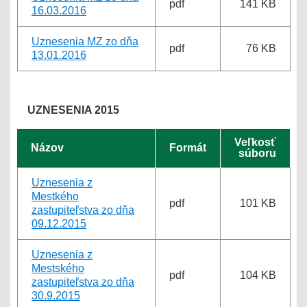
pdf
141 KB
16.03.2016
Uznesenia MZ zo dňa
pdf
76 KB
13.01.2016
UZNESENIA 2015
Veľkosť
Názov
Formát
súboru
Uznesenia z
Mestkého
pdf
101 KB
zastupiteľstva zo dňa
09.12.2015
Uznesenia z
Mestského
pdf
104 KB
zastupiteľstva zo dňa
30.9.2015