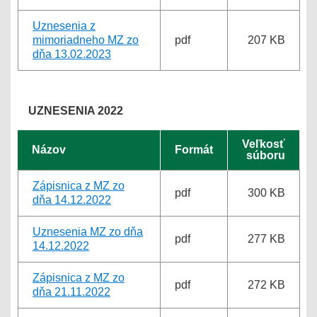
Uznesenia z
mimoriadneho MZ zo
pdf
207 KB
dňa 13.02.2023
UZNESENIA 2022
Veľkosť
Názov
Formát
súboru
Zápisnica z MZ zo
pdf
300 KB
dňa 14.12.2022
Uznesenia MZ zo dňa
pdf
277 KB
14.12.2022
Zápisnica z MZ zo
pdf
272 KB
dňa 21.11.2022