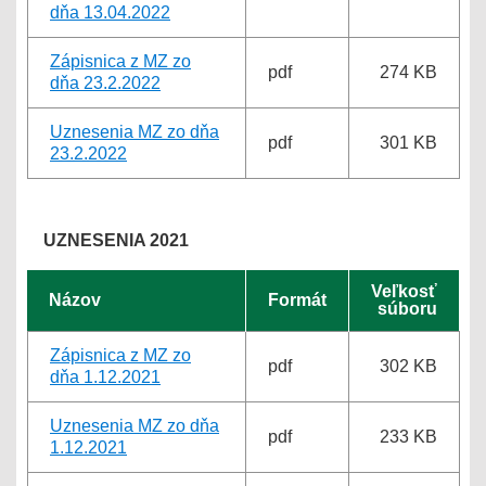
dňa 13.04.2022
Zápisnica z MZ zo
pdf
274 KB
dňa 23.2.2022
Uznesenia MZ zo dňa
pdf
301 KB
23.2.2022
UZNESENIA 2021
Veľkosť
Názov
Formát
súboru
Zápisnica z MZ zo
pdf
302 KB
dňa 1.12.2021
Uznesenia MZ zo dňa
pdf
233 KB
1.12.2021