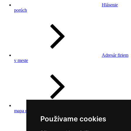
Hlásenie
porúch
Adresár firiem
v meste
Katastrálna
mapa mesta Krásno n/K
Používame cookies