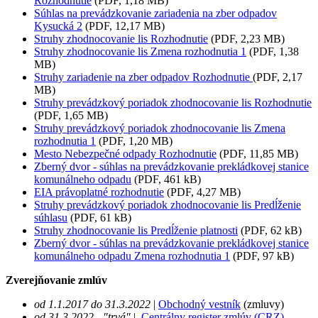
Rozhodnutie
(PDF, 1,18 MB)
Súhlas na prevádzkovanie zariadenia na zber odpadov
Kysucká 2
(PDF, 12,17 MB)
Struhy zhodnocovanie lis Rozhodnutie
(PDF, 2,23 MB)
Struhy zhodnocovanie lis Zmena rozhodnutia 1
(PDF, 1,38
MB)
Struhy zariadenie na zber odpadov Rozhodnutie
(PDF, 2,17
MB)
Struhy prevádzkový poriadok zhodnocovanie lis Rozhodnutie
(PDF, 1,65 MB)
Struhy prevádzkový poriadok zhodnocovanie lis Zmena
rozhodnutia 1
(PDF, 1,20 MB)
Mesto Nebezpečné odpady Rozhodnutie
(PDF, 11,85 MB)
Zberný dvor - súhlas na prevádzkovanie prekládkovej stanice
komunálneho odpadu
(PDF, 461 kB)
EIA právoplatné rozhodnutie
(PDF, 4,27 MB)
Struhy prevádzkový poriadok zhodnocovanie lis Predĺženie
súhlasu
(PDF, 61 kB)
Struhy zhodnocovanie lis Predĺženie platnosti
(PDF, 62 kB)
Zberný dvor - súhlas na prevádzkovanie prekládkovej stanice
komunálneho odpadu Zmena rozhodnutia 1
(PDF, 97 kB)
Zverejňovanie zmlúv
od 1.1.2017 do 31.3.2022
|
Obchodný vestník
(zmluvy)
od 31.3.2022 - "trvá"
|
Centrálny register zmlúv (CRZ)