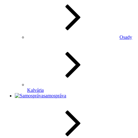
Osady
Kalvária
samospráva