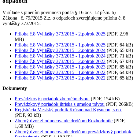
odpadoch
V súlade s plnením povinnosti podľa § 16 ods. 12 písm. b)
Zákona č. 79//2015 Z.z. o odpadoch zverejňujeme prílohu č. 8
vyhlášky 373/2015:
Príloha č.8 Vyhlášky 373/2015 - 2.polrok 2025
(PDF, 2,96
MB)
Príloha č.8 Vyhlášky 373/2015 - 1.polrok 2025
(PDF, 64 kB)
Príloha č.8 Vyhlášky 373/2015 - 2.polrok 2024
(PDF, 65 kB)
Príloha č.8 Vyhlášky 373/2015 - 1.polrok 2024
(PDF, 71 kB)
Príloha č.8 Vyhlášky 373/2015 - 2.polrok 2023
(PDF, 67 kB)
Príloha č.8 Vyhlášky 373/2015 - 1.polrok 2023
(PDF, 65 kB)
Príloha č.8 Vyhlášky 373/2015 - 1.polrok 2022
(PDF, 64 kB)
Príloha č.8 Vyhlášky 373/2015 - 2.polrok 2022
(PDF, 65 kB)
Dokumenty
Prevádzkový poriadok zberného dvora
(PDF, 154 kB)
Prevádzkový poriadok ihriska s umelou trávou
(PDF, 266kB)
Registrácia Mestský podnik Krásno nad Kysucou, s.r.o.
(PDF, 93 kB)
Zberný dvor zhodnocovanie drvičom Rozhodnutie
(PDF,
1,68 MB)
Zberný dvor zhodnocovanie drvičom prevádzkový poriadok