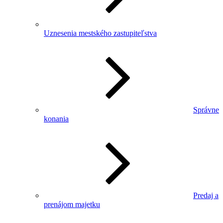
Uznesenia mestského zastupiteľstva
Správne
konania
Predaj a
prenájom majetku