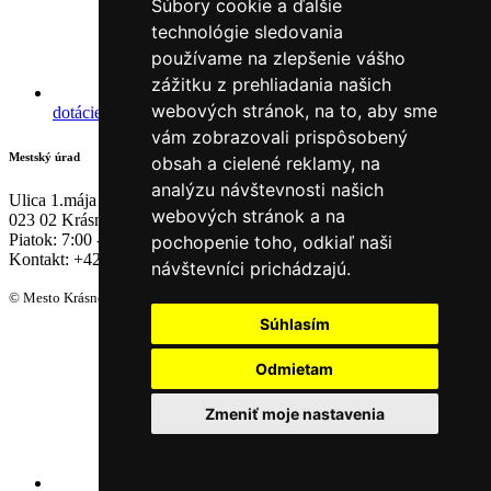
Súbory cookie a ďalšie
technológie sledovania
používame na zlepšenie vášho
zážitku z prehliadania našich
Projekty a
webových stránok, na to, aby sme
dotácie
vám zobrazovali prispôsobený
Mestský úrad
obsah a cielené reklamy, na
analýzu návštevnosti našich
Ulica 1.mája 1255
webových stránok a na
023 02 Krásno n. Kysucou
Piatok:
7:00 - 13:00
pochopenie toho, odkiaľ naši
Kontakt:
+421 41 4385 200
návštevníci prichádzajú.
© Mesto Krásno nad Kysucou. Všetky práva vyhradené.
Súhlasím
Odmietam
Zmeniť moje nastavenia
Prehlásenie o