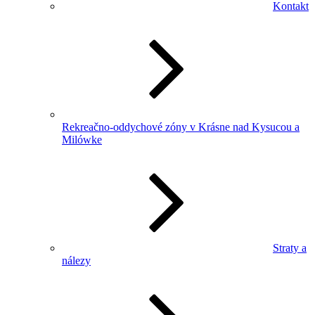
Kontakt
Rekreačno-oddychové zóny v Krásne nad Kysucou a
Milówke
Straty a
nálezy