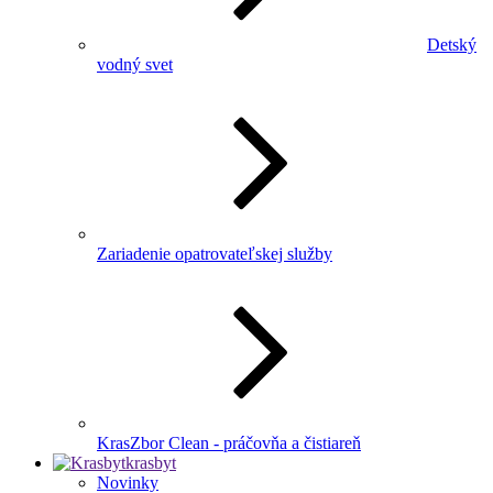
Detský
vodný svet
Zariadenie opatrovateľskej služby
KrasZbor Clean - práčovňa a čistiareň
krasbyt
Novinky