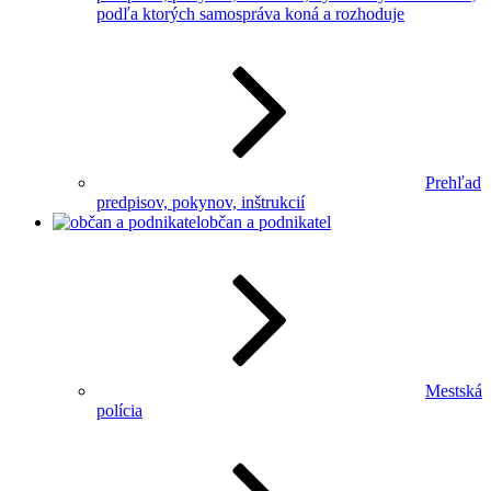
podľa ktorých samospráva koná a rozhoduje
Prehľad
predpisov, pokynov, inštrukcií
občan a podnikatel
Mestská
polícia