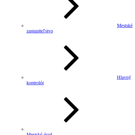
Mestské
zastupiteľstvo
Hlavný
kontrolór
Mestský úrad