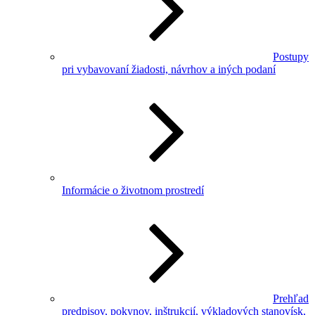
Postupy
pri vybavovaní žiadosti, návrhov a iných podaní
Informácie o životnom prostredí
Prehľad
predpisov, pokynov, inštrukcií, výkladových stanovísk,