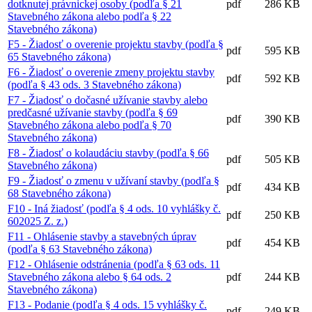
dotknutej právnickej osoby (podľa § 21
pdf
286 KB
Stavebného zákona alebo podľa § 22
Stavebného zákona)
F5 - Žiadosť o overenie projektu stavby (podľa §
pdf
595 KB
65 Stavebného zákona)
F6 - Žiadosť o overenie zmeny projektu stavby
pdf
592 KB
(podľa § 43 ods. 3 Stavebného zákona)
F7 - Žiadosť o dočasné užívanie stavby alebo
predčasné užívanie stavby (podľa § 69
pdf
390 KB
Stavebného zákona alebo podľa § 70
Stavebného zákona)
F8 - Žiadosť o kolaudáciu stavby (podľa § 66
pdf
505 KB
Stavebného zákona)
F9 - Žiadosť o zmenu v užívaní stavby (podľa §
pdf
434 KB
68 Stavebného zákona)
F10 - Iná žiadosť (podľa § 4 ods. 10 vyhlášky č.
pdf
250 KB
602025 Z. z.)
F11 - Ohlásenie stavby a stavebných úprav
pdf
454 KB
(podľa § 63 Stavebného zákona)
F12 - Ohlásenie odstránenia (podľa § 63 ods. 11
Stavebného zákona alebo § 64 ods. 2
pdf
244 KB
Stavebného zákona)
F13 - Podanie (podľa § 4 ods. 15 vyhlášky č.
pdf
249 KB