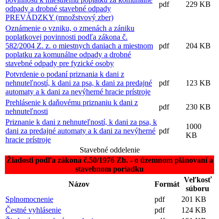
pdf
229 KB
odpady a drobné stavebné odpady
PREVÁDZKY (množstvový zber)
Oznámenie o vzniku, o zmenách a zániku
poplatkovej povinnosti podľa zákona č.
582/2004 Z. z. o miestnych daniach a miestnom
pdf
204 KB
poplatku za komunálne odpady a drobné
stavebné odpady pre fyzické osoby
Potvrdenie o podaní priznania k dani z
nehnuteľností, k dani za psa, k dani za predajné
pdf
123 KB
automaty a k dani za nevýherné hracie prístroje
Prehlásenie k daňovému priznaniu k dani z
pdf
230 KB
nehnuteľnosti
Priznanie k dani z nehnuteľností, k dani za psa, k
1000
dani za predajné automaty a k dani za nevýherné
pdf
KB
hracie prístroje
Stavebné oddelenie
Žiadosti podľa zákona č.50/1976 Zb. - o územnom plánovaní a
stavebnom poriadku
Veľkosť
Názov
Formát
súboru
Splnomocnenie
pdf
201 KB
Čestné vyhlásenie
pdf
124 KB