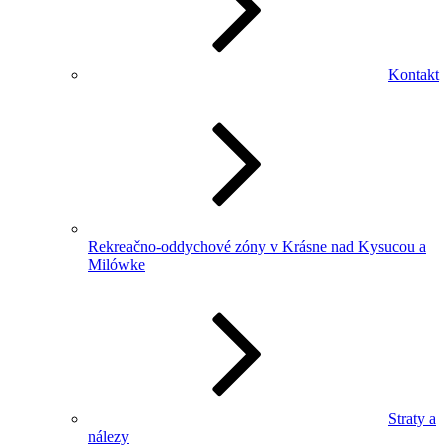
Kontakt
Rekreačno-oddychové zóny v Krásne nad Kysucou a
Milówke
Straty a
nálezy