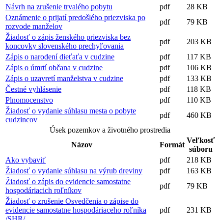
Návrh na zrušenie trvalého pobytu
pdf
28 KB
Oznámenie o prijatí predošlého priezviska po
pdf
79 KB
rozvode manželov
Žiadosť o zápis ženského priezviska bez
pdf
203 KB
koncovky slovenského prechyľovania
Zápis o narodení dieťaťa v cudzine
pdf
117 KB
Zápis o úmrtí občana v cudzine
pdf
106 KB
Zápis o uzavretí manželstva v cudzine
pdf
133 KB
Čestné vyhlásenie
pdf
118 KB
Plnomocenstvo
pdf
110 KB
Žiadosť o vydanie súhlasu mesta o pobyte
pdf
460 KB
cudzincov
Úsek pozemkov a životného prostredia
Veľkosť
Názov
Formát
súboru
Ako vybaviť
pdf
218 KB
Žiadosť o vydanie súhlasu na výrub dreviny
pdf
163 KB
Žiadosť o zápis do evidencie samostatne
pdf
79 KB
hospodáriacich roľníkov
Žiadosť o zrušenie Osvedčenia o zápise do
evidencie samostatne hospodáriaceho roľníka
pdf
231 KB
/SHR/