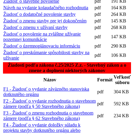
Žiadosť o stavebné povolenie
pdf
191 KB
Návrh na vydanie kolaudačného rozhodnutia
pdf
164 KB
Žiadosť o dodatočné povolenie stavby
pdf
264 KB
Žiadosť o zmenu stavby pre jej dokončením
pdf
145 KB
Žiadosť o zmenu v užívaní stavby
pdf
268 KB
Žiadosť o povolenie na zvláštne užívanie
pdf
147 KB
pozemnej komunikácie
Žiadosť o územnoplánovaciu informáciu
pdf
290 KB
Žiadosť o preskúmanie spôsobilosti stavby na
pdf
106 KB
užívanie
Žiadosti podľa zákona č.25/2025 Z.z. - Stavebný zákon a o
zmene a doplnení niektorých zákonov
Veľkosť
Názov
Formát
súboru
F1 - Žiadosť o vydanie záväzného stanoviska
pdf
304 KB
dotknutého orgánu
F2 - Žiadosť o vydanie rozhodnutia o stavebnom
pdf
592 KB
zámere (podľa § 50 Stavebného zákona)
F3 - Žiadosť o zmenu rozhodnutia o stavebnom
pdf
234 KB
zámere (podľa § 62 Stavebného zákona)
F4 - Žiadosť o vydanie doložky súladu k
projektu stavby dotknutého orgánu alebo