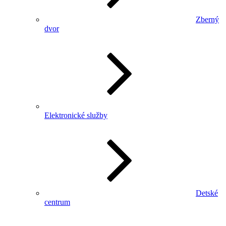
Zberný
dvor
Elektronické služby
Detské
centrum