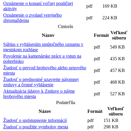
Oznámenie o konaní voľnej pouličnej
pdf
169 KB
aktivity
Oznámenie o zvolaní verejného
pdf
224 KB
zhromaždenia
Cintorín
Veľkosť
Názov
Formát
súboru
Súhlas s vyhlásením smútočného oznamu v
pdf
549 KB
mestskom rozhlase
Povolenie na kamenárske práce a vstup na
pdf
435 KB
pohrebisko
Žiadosť o prevod hrobového alebo urnového
pdf
457 KB
miesta
Žiadosť o prednostné uzavretie nájomnej
pdf
468 KB
zmluvy a čestné vyhlásenie
Aktualizácia údajov k Zmluve o nájme
pdf
527 KB
hrobového miesta
Podateľňa
Veľkosť
Názov
Formát
súboru
Žiadosť o sprístupnenie informácií
pdf
151 KB
Žiadosť o použitie symbolov mesta
pdf
298 KB