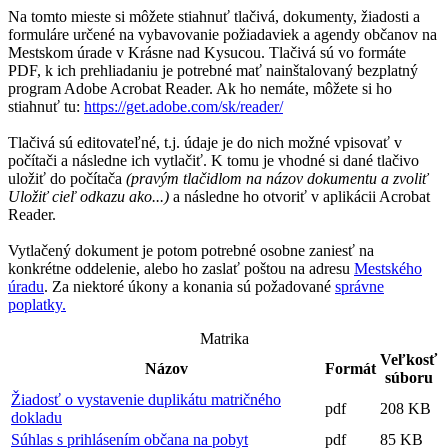
Na tomto mieste si môžete stiahnuť tlačivá, dokumenty, žiadosti a
formuláre určené na vybavovanie požiadaviek a agendy občanov na
Mestskom úrade v Krásne nad Kysucou. Tlačivá sú vo formáte
PDF, k ich prehliadaniu je potrebné mať nainštalovaný bezplatný
program Adobe Acrobat Reader. Ak ho nemáte, môžete si ho
stiahnuť tu:
https://get.adobe.com/sk/reader/
Tlačivá sú editovateľné, t.j. údaje je do nich možné vpisovať v
počítači a následne ich vytlačiť. K tomu je vhodné si dané tlačivo
uložiť do počítača
(pravým tlačidlom na názov dokumentu a zvoliť
Uložiť cieľ odkazu ako...)
a následne ho otvoriť v aplikácii Acrobat
Reader.
Vytlačený dokument je potom potrebné osobne zaniesť na
konkrétne oddelenie, alebo ho zaslať poštou na adresu
Mestského
úradu
. Za niektoré úkony a konania sú požadované
správne
poplatky.
Matrika
Veľkosť
Názov
Formát
súboru
Žiadosť o vystavenie duplikátu matričného
pdf
208 KB
dokladu
Súhlas s prihlásením občana na pobyt
pdf
85 KB