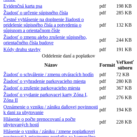
Evidenčná karta psa
pdf
198 KB
Žiadosť o určenie súpisného čísla
pdf
285 KB
Čestné vyhlásenie na doplnenie žiadosti o
pridelenie súpisného čísla a potvrdenia o
pdf
132 KB
súpisnom a orientačnom čísle
Žiadosť o zmenu alebo zrušenie súpisného,
pdf
244 KB
orientačného čísla budove
Kódy druhu stavby
pdf
191 KB
Oddelenie daní a poplatkov
Veľkosť
Názov
Formát
súboru
Žiadosť o schválenie / zmenu otváracích hodín
pdf
72 KB
Žiadosť o vyhradenie parkovacieho miesta
pdf
280 KB
Žiadosť o zrušenie parkovacieho miesta
pdf
367 KB
Žiadosť o vydanie parkovacej karty Zóna I,
pdf
276 KB
Zóna II
Oznámenie o vzniku / zániku daňovej povinnosti
pdf
194 KB
k dani za ubytovanie
Hlásenie o počte prenocovaní a počte
pdf
228 KB
ubytovaných hostí
Hlásenie o vzniku / zániku / zmene poplatkovej
povinnosti k miestnemu poplatku za komunálne