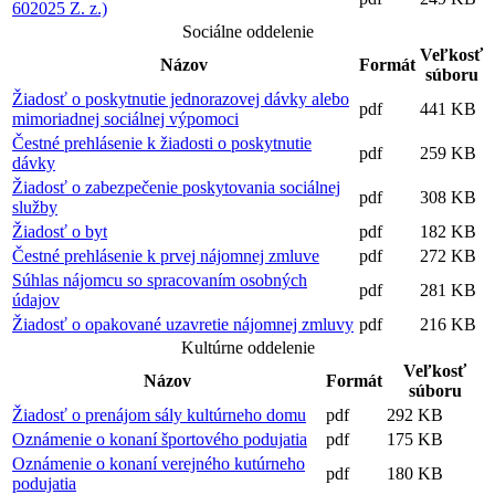
602025 Z. z.)
Sociálne oddelenie
Veľkosť
Názov
Formát
súboru
Žiadosť o poskytnutie jednorazovej dávky alebo
pdf
441 KB
mimoriadnej sociálnej výpomoci
Čestné prehlásenie k žiadosti o poskytnutie
pdf
259 KB
dávky
Žiadosť o zabezpečenie poskytovania sociálnej
pdf
308 KB
služby
Žiadosť o byt
pdf
182 KB
Čestné prehlásenie k prvej nájomnej zmluve
pdf
272 KB
Súhlas nájomcu so spracovaním osobných
pdf
281 KB
údajov
Žiadosť o opakované uzavretie nájomnej zmluvy
pdf
216 KB
Kultúrne oddelenie
Veľkosť
Názov
Formát
súboru
Žiadosť o prenájom sály kultúrneho domu
pdf
292 KB
Oznámenie o konaní športového podujatia
pdf
175 KB
Oznámenie o konaní verejného kutúrneho
pdf
180 KB
podujatia