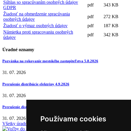
Súhlas so spracúvaním osobných údajov
pdf
343 KB
GDPR
Žiadosť na obmedzenie spracúvania
pdf
272 KB
osobných údajov
Žiadosť o výmaz osobných údajov
pdf
187 KB
Námietka proti spracovaniu osobných
pdf
342 KB
údajov
Úradné oznamy
Pozvánka na rokovanie mestského zastupiteľstva 5.8.2026
31. 07. 2026
Prerušenie distribúcie elektriny 4.9.2026
31. 07. 2026
Prerušenie distribúcie elektriny 1.9.2026
Používame cookies
31. 07. 2026
Všetky úradné oznamy