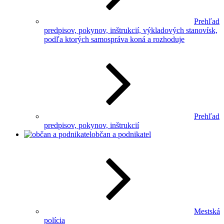
Prehľad
predpisov, pokynov, inštrukcií, výkladových stanovísk,
podľa ktorých samospráva koná a rozhoduje
Prehľad
predpisov, pokynov, inštrukcií
občan a podnikatel
Mestská
polícia