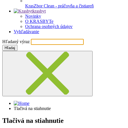
KrasZbor Clean - práčovňa a čistiareň
krasbyt
Novinky
O KRASBYTe
Ochrana osobných údajov
Vyhľadávanie
Hľadaný výraz
Hľadaj
Tlačivá na stiahnutie
Tlačivá na stiahnutie