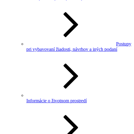
Postupy
pri vybavovaní žiadosti, návrhov a iných podaní
Informácie o životnom prostredí