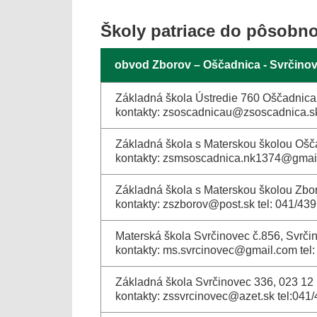
Školy patriace do pôsobno
obvod Zborov – Oščadnica - Svrčino
Základná škola Ústredie 760 Oščadnica 
kontakty: zsoscadnicau@zsoscadnica.sk
Základná škola s Materskou školou Ošč
kontakty: zsmsoscadnica.nk1374@gmail
Základná škola s Materskou školou Zbor
kontakty: zszborov@post.sk tel: 041/43
Materská škola Svrčinovec č.856, Svrči
kontakty: ms.svrcinovec@gmail.com tel
Základná škola Svrčinovec 336, 023 12
kontakty: zssvrcinovec@azet.sk tel:041