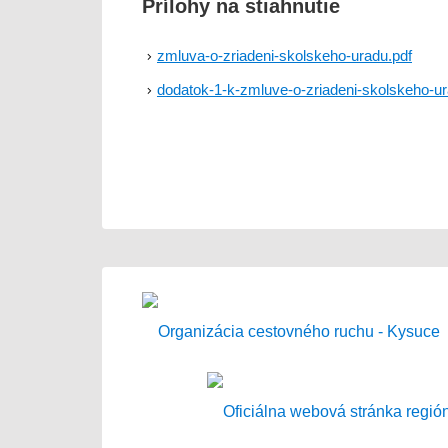
Prílohy na stiahnutie
zmluva-o-zriadeni-skolskeho-uradu.pdf
dodatok-1-k-zmluve-o-zriadeni-skolskeho-ur