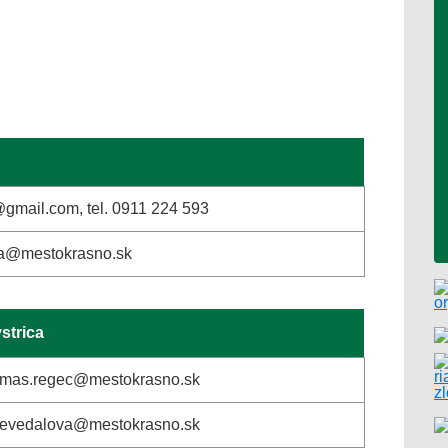
gmail.com, tel. 0911 224 593
ska@mestokrasno.sk
strica
tomas.regec@mestokrasno.sk
nevedalova@mestokrasno.sk