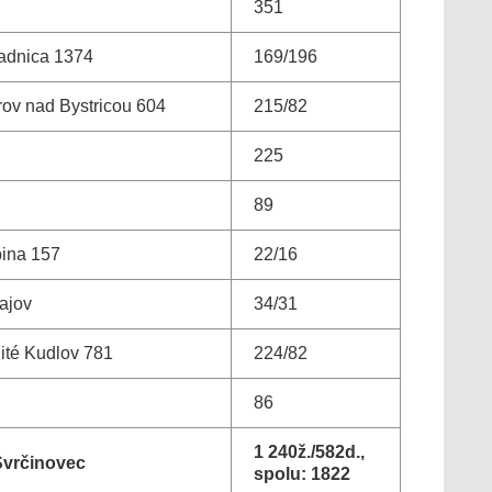
351
čadnica 1374
169/196
rov nad Bystricou 604
215/82
225
89
bina 157
22/16
ajov
34/31
ité Kudlov 781
224/82
86
1 240ž./582d.,
Svrčinovec
spolu: 1822