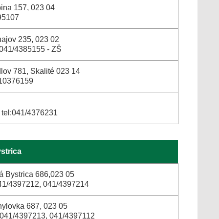
ina 157, 023 04
395107
najov 235, 023 02
 041/4385155 - ZŠ
lov 781, Skalité 023 14
0910376159
 tel:041/4376231
strica
á Bystrica 686,023 05
041/4397212, 041/4397214
hylovka 687, 023 05
: 041/4397213, 041/4397112