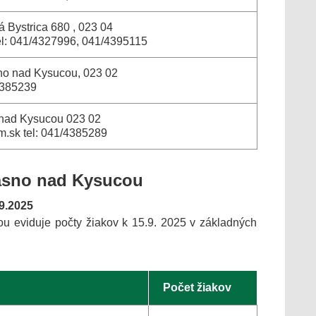
 Bystrica 680 , 023 04
tel: 041/4327996, 041/4395115
no nad Kysucou, 023 02
4385239
 nad Kysucou 023 02
.sk tel: 041/4385289
ásno nad Kysucou
9.2025
u eviduje počty žiakov k 15.9. 2025 v základných
Počet žiakov