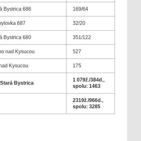
á Bystrica 686
169/64
hylovka 687
32/20
á Bystrica 680
351/122
no nad Kysucou
527
 nad Kysucou
175
1 079ž./384d.,
Stará Bystrica
spolu: 1463
2319ž./966d.,
spolu: 3285