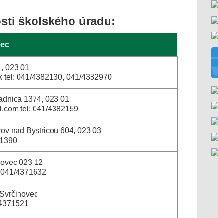
sti školského úradu:
vec
, 023 01
 tel: 041/4382130, 041/4382970
adnica 1374, 023 01
.com tel: 041/4382159
ov nad Bystricou 604, 023 03
91390
novec 023 12
: 041/4371632
 Svrčinovec
/4371521