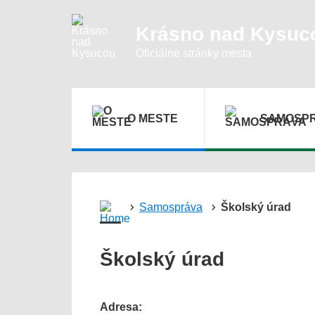
Presunúť
na
hlavný
Krásno nad Kysuc
obsah
Oficiálne stránky mesta
O MESTE
SAMOSP
Samospráva
Školský úrad
Školský úrad
Adresa: