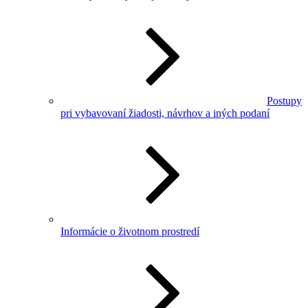
Postupy
pri vybavovaní žiadosti, návrhov a iných podaní
Informácie o životnom prostredí