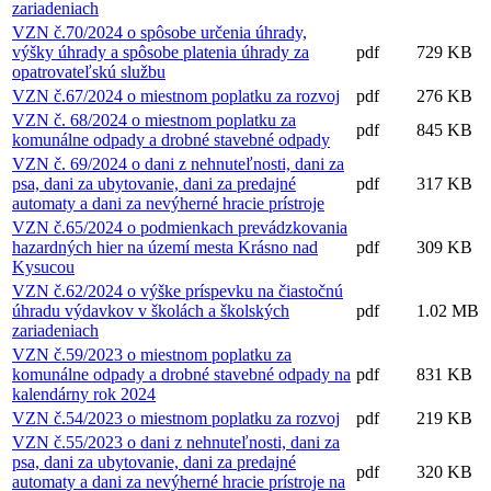
zariadeniach
VZN č.70/2024 o spôsobe určenia úhrady,
výšky úhrady a spôsobe platenia úhrady za
pdf
729 KB
opatrovateľskú službu
VZN č.67/2024 o miestnom poplatku za rozvoj
pdf
276 KB
VZN č. 68/2024 o miestnom poplatku za
pdf
845 KB
komunálne odpady a drobné stavebné odpady
VZN č. 69/2024 o dani z nehnuteľnosti, dani za
psa, dani za ubytovanie, dani za predajné
pdf
317 KB
automaty a dani za nevýherné hracie prístroje
VZN č.65/2024 o podmienkach prevádzkovania
hazardných hier na území mesta Krásno nad
pdf
309 KB
Kysucou
VZN č.62/2024 o výške príspevku na čiastočnú
úhradu výdavkov v školách a školských
pdf
1.02 MB
zariadeniach
VZN č.59/2023 o miestnom poplatku za
komunálne odpady a drobné stavebné odpady na
pdf
831 KB
kalendárny rok 2024
VZN č.54/2023 o miestnom poplatku za rozvoj
pdf
219 KB
VZN č.55/2023 o dani z nehnuteľnosti, dani za
psa, dani za ubytovanie, dani za predajné
pdf
320 KB
automaty a dani za nevýherné hracie prístroje na