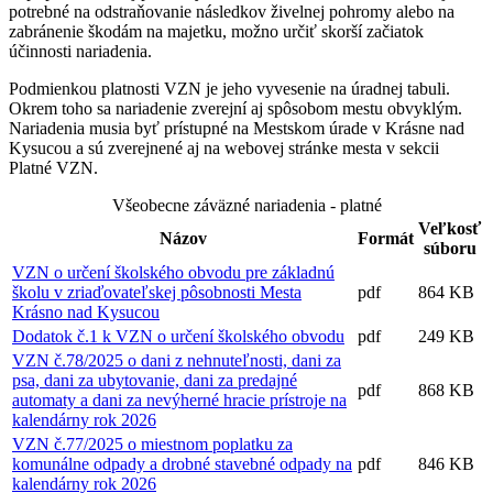
potrebné na odstraňovanie následkov živelnej pohromy alebo na
zabránenie škodám na majetku, možno určiť skorší začiatok
účinnosti nariadenia.
Podmienkou platnosti VZN je jeho vyvesenie na úradnej tabuli.
Okrem toho sa nariadenie zverejní aj spôsobom mestu obvyklým.
Nariadenia musia byť prístupné na Mestskom úrade v Krásne nad
Kysucou a sú zverejnené aj na webovej stránke mesta v sekcii
Platné VZN.
Všeobecne záväzné nariadenia - platné
Veľkosť
Názov
Formát
súboru
VZN o určení školského obvodu pre základnú
školu v zriaďovateľskej pôsobnosti Mesta
pdf
864 KB
Krásno nad Kysucou
Dodatok č.1 k VZN o určení školského obvodu
pdf
249 KB
VZN č.78/2025 o dani z nehnuteľnosti, dani za
psa, dani za ubytovanie, dani za predajné
pdf
868 KB
automaty a dani za nevýherné hracie prístroje na
kalendárny rok 2026
VZN č.77/2025 o miestnom poplatku za
komunálne odpady a drobné stavebné odpady na
pdf
846 KB
kalendárny rok 2026