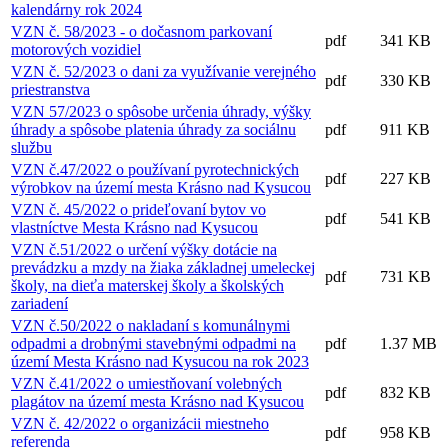
kalendárny rok 2024
VZN č. 58/2023 - o dočasnom parkovaní
pdf
341 KB
motorových vozidiel
VZN č. 52/2023 o dani za využívanie verejného
pdf
330 KB
priestranstva
VZN 57/2023 o spôsobe určenia úhrady, výšky
úhrady a spôsobe platenia úhrady za sociálnu
pdf
911 KB
službu
VZN č.47/2022 o používaní pyrotechnických
pdf
227 KB
výrobkov na území mesta Krásno nad Kysucou
VZN č. 45/2022 o prideľovaní bytov vo
pdf
541 KB
vlastníctve Mesta Krásno nad Kysucou
VZN č.51/2022 o určení výšky dotácie na
prevádzku a mzdy na žiaka základnej umeleckej
pdf
731 KB
školy, na dieťa materskej školy a školských
zariadení
VZN č.50/2022 o nakladaní s komunálnymi
odpadmi a drobnými stavebnými odpadmi na
pdf
1.37 MB
území Mesta Krásno nad Kysucou na rok 2023
VZN č.41/2022 o umiestňovaní volebných
pdf
832 KB
plagátov na území mesta Krásno nad Kysucou
VZN č. 42/2022 o organizácii miestneho
pdf
958 KB
referenda