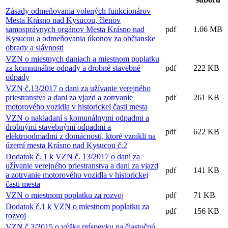
Zásady odmeňovania volených funkcionárov
Mesta Krásno nad Kysucou, členov
samosprávnych orgánov Mesta Krásno nad
pdf
1.06 MB
Kysucou a odmeňovania úkonov za občianske
obrady a slávnosti
VZN o miestnych daniach a miestnom poplatku
za komnunálne odpady a drobné stavebné
pdf
222 KB
odpady
VZN č.13/2017 o dani za užívanie verejného
priestranstva a dani za vjazd a zotrvanie
pdf
261 KB
motorového vozidla v historickej časti mesta
VZN o nakladaní s komunálnymi odpadmi a
drobnými stavebnými odpadmi a
pdf
622 KB
elektroodmadmi z domácností, ktoré vznikli na
území mesta Krásno nad Kysucou č.2
Dodatok č. 1 k VZN č. 13/2017 o dani za
užívanie verejného priestranstva a dani za vjazd
pdf
141 KB
a zotrvanie motorového vozidla v historickej
časti mesta
VZN o miestnom poplatku za rozvoj
pdf
71 KB
Dodatok č.1 k VZN o miestnom poplatku za
pdf
156 KB
rozvoj
VZN č.3/2015 o výške príspevku na čiastočnú