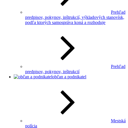
Prehľad
predpisov, pokynov, inštrukcií, výkladových stanovísk,
podľa ktorých samospráva koná a rozhoduje
Prehľad
predpisov, pokynov, inštrukcií
občan a podnikatel
Mestská
polícia