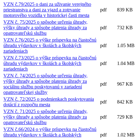
VZN č.79/2025 o dani za uživanie verejného
priestranstva a dani za vjazd a zotrvanie
pdf
839 KB
motorového vozidla v historickej časti mesta
VZN č. 75/2025 o spôsobe určenia úhrady,
výšky úhrady a spôsobe platenia úhrady za
pdf
732 KB
opatrovateľskú službu
VZN č.76/2025 o výške príspevku na čiastočnú
úhradu výdavkov v školách a školských
pdf
1.05 MB
zariadeniach
VZN č.73/2025 o výške príspevku na čiastočnú
úhradu výdavkov v školách a školských
pdf
1.04 MB
zariadeniach
VZN č. 74/2025 o spôsobe určenia úhrady,
výšky úhrady a spôsobe platenia úhrady za
pdf
967 KB
sociálnu službu poskytovanú v zariadení
opatrovateľskej služby
VZN č. 72/2025 o podmienkach poskytovania
pdf
842 KB
dotácií z rozpočtu mesta
VZN č. 71/2025 o spôsobe určenia úhrady,
výšky úhrady a spôsobe platenia úhrady za
pdf
729 KB
opatrovateľskú službu
VZN č.66/2024 o výške príspevku na čiastočnú
úhradu výdavkov v školách a školských
pdf
1.02 MB