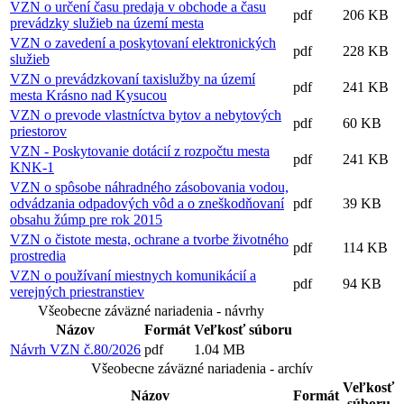
VZN o určení času predaja v obchode a času
pdf
206 KB
prevádzky služieb na území mesta
VZN o zavedení a poskytovaní elektronických
pdf
228 KB
služieb
VZN o prevádzkovaní taxislužby na území
pdf
241 KB
mesta Krásno nad Kysucou
VZN o prevode vlastníctva bytov a nebytových
pdf
60 KB
priestorov
VZN - Poskytovanie dotácií z rozpočtu mesta
pdf
241 KB
KNK-1
VZN o spôsobe náhradného zásobovania vodou,
odvádzania odpadových vôd a o zneškodňovaní
pdf
39 KB
obsahu žúmp pre rok 2015
VZN o čistote mesta, ochrane a tvorbe životného
pdf
114 KB
prostredia
VZN o používaní miestnych komunikácií a
pdf
94 KB
verejných priestranstiev
Všeobecne záväzné nariadenia - návrhy
Názov
Formát
Veľkosť súboru
Návrh VZN č.80/2026
pdf
1.04 MB
Všeobecne záväzné nariadenia - archív
Veľkosť
Názov
Formát
súboru