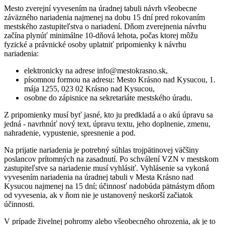
Mesto zverejní vyvesením na úradnej tabuli návrh všeobecne
záväzného nariadenia najmenej na dobu 15 dní pred rokovaním
mestského zastupiteľstva o nariadení. Dňom zverejnenia návrhu
začína plynúť minimálne 10-dňová lehota, počas ktorej môžu
fyzické a právnické osoby uplatniť pripomienky k návrhu
nariadenia:
elektronicky na adrese info@mestokrasno.sk,
písomnou formou na adresu: Mesto Krásno nad Kysucou, 1.
mája 1255, 023 02 Krásno nad Kysucou,
osobne do zápisnice na sekretariáte mestského úradu.
Z pripomienky musí byť jasné, kto ju predkladá a o akú úpravu sa
jedná - navrhnúť nový text, úpravu textu, jeho doplnenie, zmenu,
nahradenie, vypustenie, spresnenie a pod.
Na prijatie nariadenia je potrebný súhlas trojpätinovej väčšiny
poslancov prítomných na zasadnutí. Po schválení VZN v mestskom
zastupiteľstve sa nariadenie musí vyhlásiť. Vyhlásenie sa vykoná
vyvesením nariadenia na úradnej tabuli v Mesta Krásno nad
Kysucou najmenej na 15 dní; účinnosť nadobúda pätnástym dňom
od vyvesenia, ak v ňom nie je ustanovený neskorší začiatok
účinnosti.
V prípade živelnej pohromy alebo všeobecného ohrozenia, ak je to