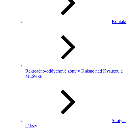
Kontakt
Rekreačno-oddychové zóny v Krásne nad Kysucou a
Milówke
Straty a
nálezy