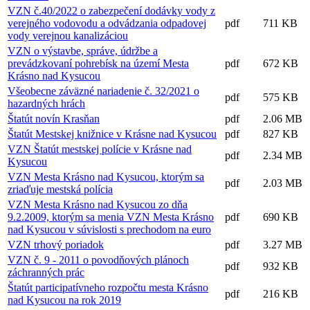
VZN č.40/2022 o zabezpečení dodávky vody z
verejného vodovodu a odvádzania odpadovej
pdf
711 KB
vody verejnou kanalizáciou
VZN o výstavbe, správe, údržbe a
prevádzkovaní pohrebísk na území Mesta
pdf
672 KB
Krásno nad Kysucou
Všeobecne záväzné nariadenie č. 32/2021 o
pdf
575 KB
hazardných hrách
Štatút novín Krasňan
pdf
2.06 MB
Štatút Mestskej knižnice v Krásne nad Kysucou
pdf
827 KB
VZN Štatút mestskej polície v Krásne nad
pdf
2.34 MB
Kysucou
VZN Mesta Krásno nad Kysucou, ktorým sa
pdf
2.03 MB
zriaďuje mestská polícia
VZN Mesta Krásno nad Kysucou zo dňa
9.2.2009, ktorým sa menia VZN Mesta Krásno
pdf
690 KB
nad Kysucou v súvislosti s prechodom na euro
VZN trhový poriadok
pdf
3.27 MB
VZN č. 9 - 2011 o povodňových plánoch
pdf
932 KB
záchranných prác
Štatút participatívneho rozpočtu mesta Krásno
pdf
216 KB
nad Kysucou na rok 2019