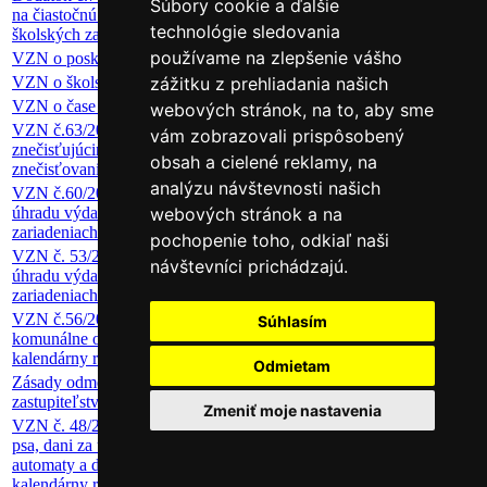
Súbory cookie a ďalšie
na čiastočnú úhradu výdavkov v školách a
pdf
286 KB
technológie sledovania
školských zariadeniach
používame na zlepšenie vášho
VZN o poskytovaní dotácií
pdf
62 KB
VZN o školských obvodoch základných škôl
pdf
402 KB
zážitku z prehliadania našich
VZN o čase predaja
pdf
66 KB
webových stránok, na to, aby sme
VZN č.63/2024 o ochrane ovzdušia pred
vám zobrazovali prispôsobený
znečisťujúcimi látkami a o poplatkoch za
pdf
885 KB
obsah a cielené reklamy, na
znečisťovanie ovzdušia
analýzu návštevnosti našich
VZN č.60/2024 o výške príspevku na čiastočnú
úhradu výdavkov v školách a školských
pdf
1.02 MB
webových stránok a na
zariadeniach
pochopenie toho, odkiaľ naši
VZN č. 53/2023 o výške príspevku na čiastočnú
návštevníci prichádzajú.
úhradu výdavkov v školách a školských
pdf
247 KB
zariadeniach
VZN č.56/2023 o miestnom poplatku za
Súhlasím
komunálne odpady a drobné stavebné odpady na
pdf
260 KB
kalendárny rok 2024
Odmietam
Zásady odmeňovania poslancov Mestského
pdf
283 KB
zastupiteľstva v Krásne nad Kysucou
Zmeniť moje nastavenia
VZN č. 48/2022 o dani z nehnuteľnosti, dani za
psa, dani za ubytovanie, dani za predajné
pdf
868 KB
automaty a dani za nevýherné hracie prístroje na
kalendárny rok 2023