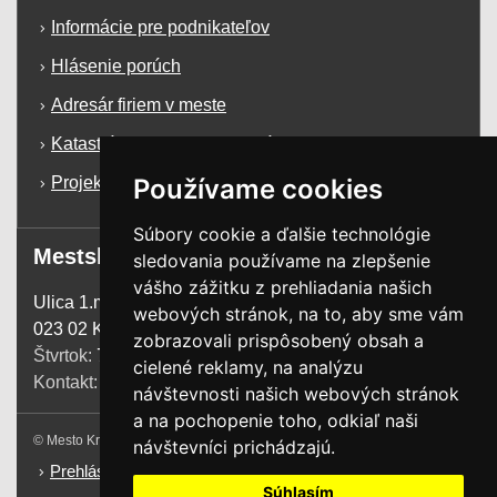
Informácie pre podnikateľov
Hlásenie porúch
Adresár firiem v meste
Katastrálna mapa mesta Krásno n/K
Používame cookies
Projekty a dotácie
Súbory cookie a ďalšie technológie
Mestský úrad
sledovania používame na zlepšenie
vášho zážitku z prehliadania našich
Ulica 1.mája 1255
webových stránok, na to, aby sme vám
023 02 Krásno n. Kysucou
zobrazovali prispôsobený obsah a
Štvrtok:
7:00 - 15:00
cielené reklamy, na analýzu
Kontakt:
+421 41 4385 200
návštevnosti našich webových stránok
a na pochopenie toho, odkiaľ naši
© Mesto Krásno nad Kysucou. Všetky práva vyhradené.
návštevníci prichádzajú.
Prehlásenie o prístupnosti
Súhlasím