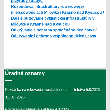
przyrody i tradycji
Rozbudowa infrastruktury rowerowej w
miejscowościach Milówka i Krasno nad Kysucou /
Ďalšie budovanie cyklistickej infraštruktúry v
Milowke a Krásne nad Kysucou
Odkrývanie a ochrana spoločného dedičstva /
Odkrywanie i ochrona wspólnego dziedzictwa
Úradné oznamy
Pozvánka na rokovanie mestského zastupiteľstva 5.8.2026
31. 07. 2026
Prerušenie distribúcie elektriny 4.9.2026