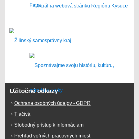
Užitočné odkazy
Ochrana osobných údajov - GDPR
Tlačivá
Slobodný prístup k informáciam
Prehľad voľných pracovných miest