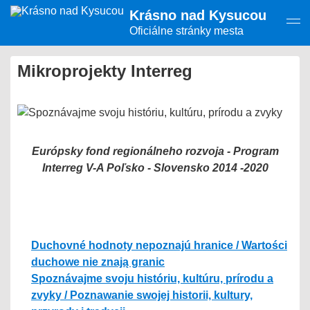
Presunúť
Krásno nad Kysucou
na
hlavný
Oficiálne stránky mesta
obsah
Mikroprojekty Interreg
Európsky fond regionálneho rozvoja - Program
Interreg V-A Poľsko - Slovensko 2014 -2020
Duchovné hodnoty nepoznajú hranice / Wartości
duchowe nie znają granic
Spoznávajme svoju históriu, kultúru, prírodu a
zvyky / Poznawanie swojej historii, kultury,