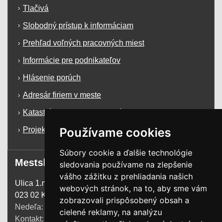
Tlačivá
Slobodný prístup k informáciam
Prehľad voľných pracovných miest
Informácie pre podnikateľov
Hlásenie porúch
Adresár firiem v meste
Katastrálna mapa mesta Krásno n/K
Používame cookies
Projekty a dotácie
Súbory cookie a ďalšie technológie
Mestský úrad
sledovania používame na zlepšenie
vášho zážitku z prehliadania našich
Ulica 1.mája 1255
webových stránok, na to, aby sme vám
023 02 Krásno n. Kysucou
zobrazovali prispôsobený obsah a
Nedeľa:
zatvorené
cielené reklamy, na analýzu
Kontakt:
+421 41 4385 200