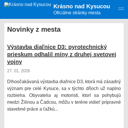
Presunúť
Krásno nad Kysucou
na
hlavný
Oficiálne stránky mesta
obsah
Novinky z mesta
Výstavba diaľnice D3: pyrotechnický
prieskum odhalil míny z druhej svetovej
vojny
27. 01. 2026
Dlhoočakávaná výstavba diaľnice D3, ktorá má zásadný
význam pre celé Kysuce, sa v týchto dňoch už naplno
rozbieha. Obyvatelia aj motoristi, ktorí sa pohybujú
medzi Žilinou a Čadcou, môžu v teréne vidieť prípravné
stavebné práce a ťažkú...