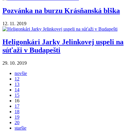
Pozvánka na burzu Krásňanská blška
12. 11. 2019
Heligonkári Jarky Jelinkovej uspeli na
súťaži v Budapešti
29. 10. 2019
novšie
12
13
14
15
16
17
18
19
20
staršie