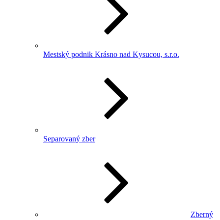
Mestský podnik Krásno nad Kysucou, s.r.o.
Separovaný zber
Zberný