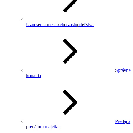
Uznesenia mestského zastupiteľstva
Správne
konania
Predaj a
prenájom majetku