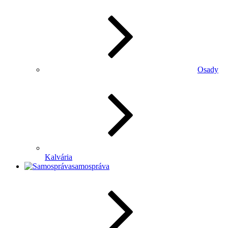
Osady
Kalvária
samospráva