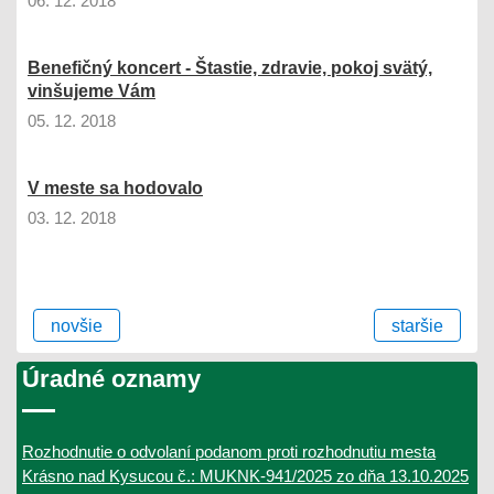
06. 12. 2018
Benefičný koncert - Štastie, zdravie, pokoj svätý,
vinšujeme Vám
05. 12. 2018
V meste sa hodovalo
03. 12. 2018
novšie
staršie
Úradné oznamy
Rozhodnutie o odvolaní podanom proti rozhodnutiu mesta
Krásno nad Kysucou č.: MUKNK-941/2025 zo dňa 13.10.2025