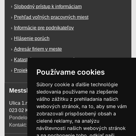
Slobodný prístup k informáciam
Prehľad voľných pracovných miest
Informácie pre podnikateľov
Hlásenie porúch
Adresár firiem v meste
Katastrálna mapa mesta Krásno n/K
Používame cookies
Projekty a dotácie
Súbory cookie a ďalšie technológie
Mestský úrad
sledovania používame na zlepšenie
vášho zážitku z prehliadania našich
Ulica 1.mája 1255
webových stránok, na to, aby sme vám
023 02 Krásno n. Kysucou
zobrazovali prispôsobený obsah a
Pondelok:
7:00 - 15:00
cielené reklamy, na analýzu
Kontakt:
+421 41 4385 200
návštevnosti našich webových stránok
a na pochopenie toho, odkiaľ naši