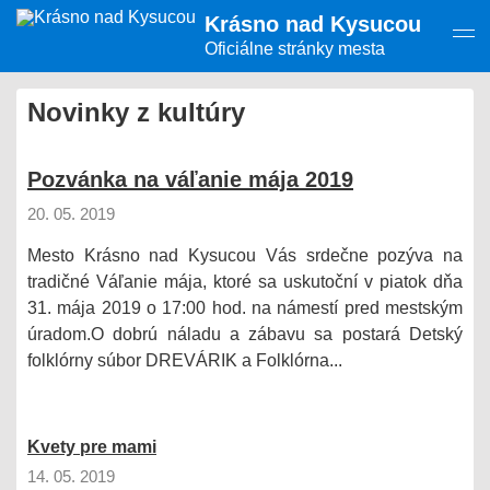
Presunúť
Krásno nad Kysucou
na
hlavný
Oficiálne stránky mesta
obsah
Novinky z kultúry
Pozvánka na váľanie mája 2019
20. 05. 2019
Mesto Krásno nad Kysucou Vás srdečne pozýva na
tradičné Váľanie mája, ktoré sa uskutoční v piatok dňa
31. mája 2019 o 17:00 hod. na námestí pred mestským
úradom.O dobrú náladu a zábavu sa postará Detský
folklórny súbor DREVÁRIK a Folklórna...
Kvety pre mami
14. 05. 2019