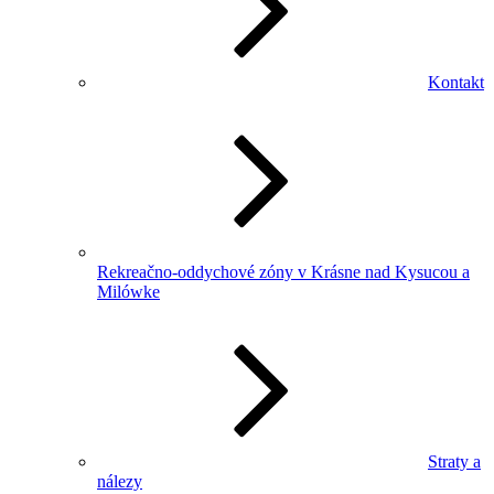
Kontakt
Rekreačno-oddychové zóny v Krásne nad Kysucou a
Milówke
Straty a
nálezy