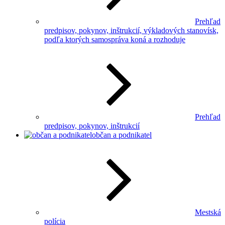
Prehľad
predpisov, pokynov, inštrukcií, výkladových stanovísk,
podľa ktorých samospráva koná a rozhoduje
Prehľad
predpisov, pokynov, inštrukcií
občan a podnikatel
Mestská
polícia