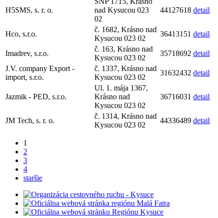
SNP 1715, Krásno
H5SMS, s. r. o.
nad Kysucou 023
44127618
detail
02
č. 1682, Krásno nad
Hco, s.r.o.
36413151
detail
Kysucou 023 02
č. 163, Krásno nad
Imadrev, s.r.o.
35718692
detail
Kysucou 023 02
J.V. company Export -
č. 1337, Krásno nad
31632432
detail
import, s.r.o.
Kysucou 023 02
Ul. 1. mája 1367,
Jazmik - PED, s.r.o.
Krásno nad
36716031
detail
Kysucou 023 02
č. 1314, Krásno nad
JM Tech, s. r. o.
44336489
detail
Kysucou 023 02
1
2
3
4
staršie