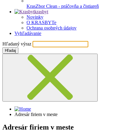
KrasZbor Clean - práčovňa a čistiareň
krasbyt
Novinky
O KRASBYTe
Ochrana osobných údajov
Vyhľadávanie
Hľadaný výraz
Hľadaj
Adresár firiem v meste
Adresár firiem v meste