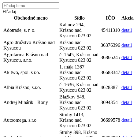
Hľadaj
Obchodné meno
Sídlo
IČO
Akcia
Kalinov 294,
Adotrade, s. r. o.
Krásno nad
45411310
detail
Kysucou 023 02
Agro družstvo Krásno nad
Krásno nad
36376396
detail
Kysucou
Kysucou 023 02
Agrofarma Krásno nad
č. 1545, Krásno nad
36866245
detail
Kysucou, s.r.o.
Kysucou 023 02
1. mája 1367,
Ak two, spol. s r.o.
Krásno nad
36688347
detail
Kysucou 023 02
č. 1636, Krásno nad
Albia Krásno, s.r.o.
46283871
detail
Kysucou 023 02
Blažkov 548,
Andrej Minárik - Rony
Krásno nad
36943541
detail
Kysucou 023 02
Struhy 1413,
Autoomega, s.r.o.
Krásno nad
36699578
detail
Kysucou 023 02
Struhy 898, Krásno