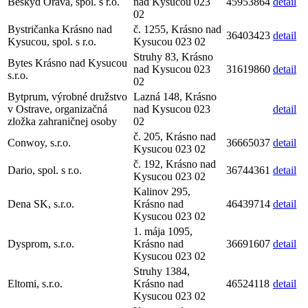
Beskyd Orava, spol. s r.o.
nad Kysucou 023
45953864
detail
02
Bystričanka Krásno nad
č. 1255, Krásno nad
36403423
detail
Kysucou, spol. s r.o.
Kysucou 023 02
Struhy 83, Krásno
Bytes Krásno nad Kysucou
nad Kysucou 023
31619860
detail
s.r.o.
02
Bytprum, výrobné družstvo
Lazná 148, Krásno
v Ostrave, organizačná
nad Kysucou 023
detail
zložka zahraničnej osoby
02
č. 205, Krásno nad
Conwoy, s.r.o.
36665037
detail
Kysucou 023 02
č. 192, Krásno nad
Dario, spol. s r.o.
36744361
detail
Kysucou 023 02
Kalinov 295,
Dena SK, s.r.o.
Krásno nad
46439714
detail
Kysucou 023 02
1. mája 1095,
Dysprom, s.r.o.
Krásno nad
36691607
detail
Kysucou 023 02
Struhy 1384,
Eltomi, s.r.o.
Krásno nad
46524118
detail
Kysucou 023 02