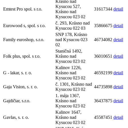
Krasno nad
Kysucou 527,
Emtest Pro spol. s r.o.
31617344
detail
Krásno nad
Kysucou 023 02
č. 293, Krásno nad
Eurowood s, spol. s r.o.
35866675
detail
Kysucou 022 03
SNP 178, Krásno
Family euroshop, s.r.o.
nad Kysucou 023
46734082
detail
02
Staničná 1492,
Folk plus, spol. s r.o.
Krásno nad
36010651
detail
Kysucou 023 02
Kalinov 1226,
G - lakar, s. r. o.
Krásno nad
46592199
detail
Kysucou 023 02
č. 1301, Krásno nad
Gaja Vision, s. r. o.
44735898
detail
Kysucou 023 02
1. mája 1367,
Gajdičiar, s.r.o.
Krásno nad
36437875
detail
Kysucou 023 02
Kalinov 1647,
Gavlas, s. r. o.
Krásno nad
45587451
detail
Kysucou 023 02