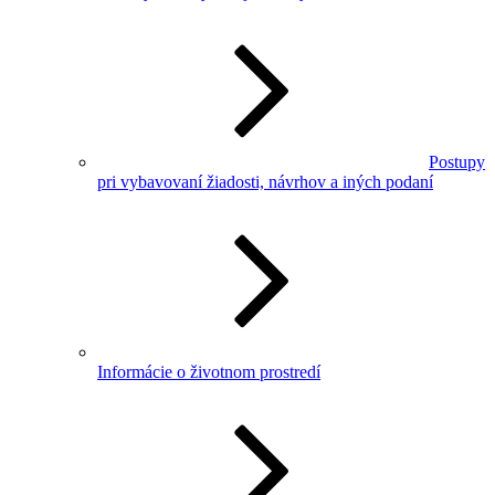
Postupy
pri vybavovaní žiadosti, návrhov a iných podaní
Informácie o životnom prostredí