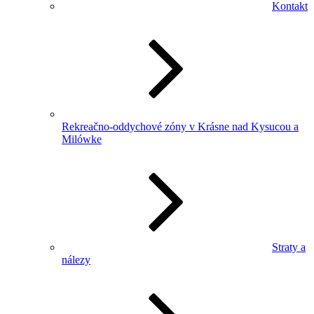
Kontakt
Rekreačno-oddychové zóny v Krásne nad Kysucou a
Milówke
Straty a
nálezy