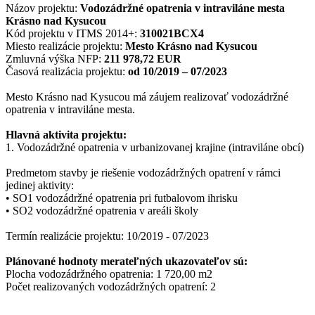
Názov projektu:
Vodozádržné opatrenia v intraviláne mesta
Krásno nad Kysucou
Kód projektu v ITMS 2014+:
310021BCX4
Miesto realizácie projektu:
Mesto Krásno nad Kysucou
Zmluvná výška NFP:
211 978,72 EUR
Časová realizácia projektu:
od 10/2019 – 07/2023
Mesto Krásno nad Kysucou má záujem realizovať vodozádržné
opatrenia v intraviláne mesta.
Hlavná aktivita projektu:
1. Vodozádržné opatrenia v urbanizovanej krajine (intraviláne obcí)
Predmetom stavby je riešenie vodozádržných opatrení v rámci
jedinej aktivity:
• SO1 vodozádržné opatrenia pri futbalovom ihrisku
• SO2 vodozádržné opatrenia v areáli školy
Termín realizácie projektu: 10/2019 - 07/2023
Plánované hodnoty merateľných ukazovateľov sú:
Plocha vodozádržného opatrenia: 1 720,00 m2
Počet realizovaných vodozádržných opatrení: 2