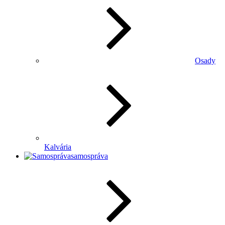
Osady
Kalvária
samospráva