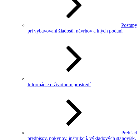
Postupy
pri vybavovaní žiadosti, návrhov a iných podaní
Informácie o životnom prostredí
Prehľad
predpisov, pokynov, inštrukcií, výkladových stanovísk,