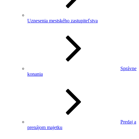
Uznesenia mestského zastupiteľstva
Správne
konania
Predaj a
prenájom majetku