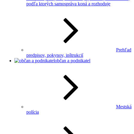
podľa ktorých samospráva koná a rozhoduje
Prehľad
predpisov, pokynov, inštrukcií
občan a podnikatel
Mestská
polícia