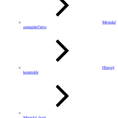
Mestské
zastupiteľstvo
Hlavný
kontrolór
Mestský úrad