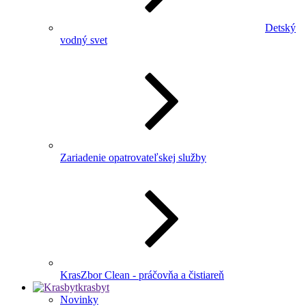
Detský
vodný svet
Zariadenie opatrovateľskej služby
KrasZbor Clean - práčovňa a čistiareň
krasbyt
Novinky