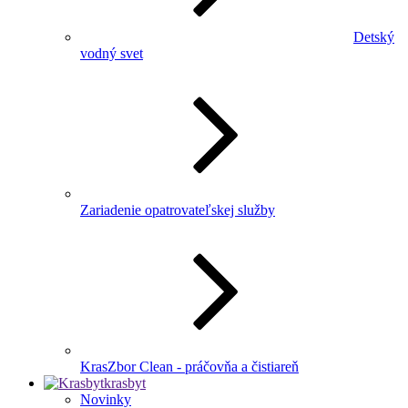
Detský
vodný svet
Zariadenie opatrovateľskej služby
KrasZbor Clean - práčovňa a čistiareň
krasbyt
Novinky