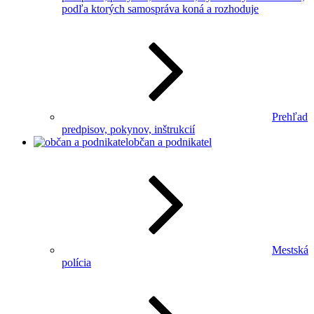
podľa ktorých samospráva koná a rozhoduje
Prehľad
predpisov, pokynov, inštrukcií
občan a podnikatel
Mestská
polícia