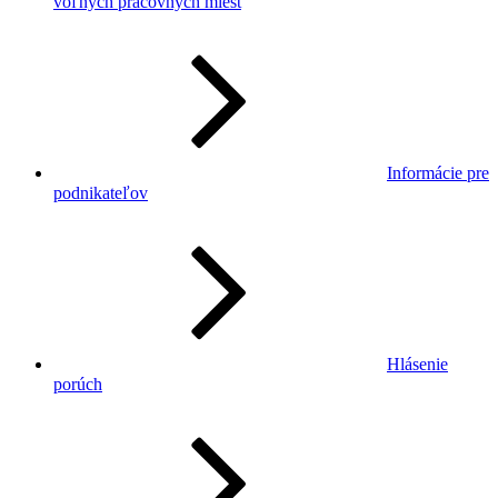
voľných pracovných miest
Informácie pre
podnikateľov
Hlásenie
porúch