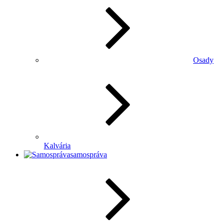
Osady
Kalvária
samospráva