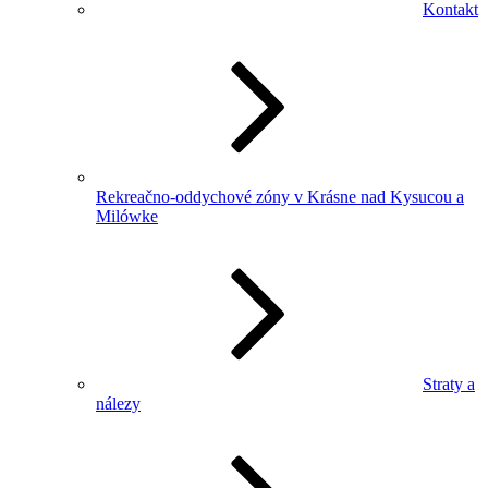
Kontakt
Rekreačno-oddychové zóny v Krásne nad Kysucou a
Milówke
Straty a
nálezy