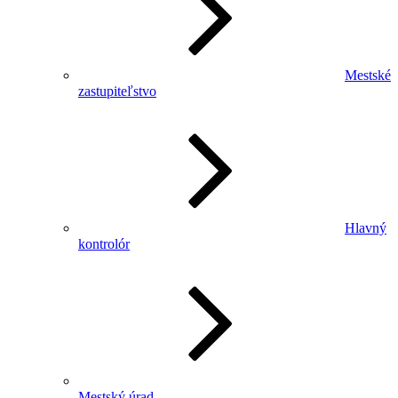
Mestské
zastupiteľstvo
Hlavný
kontrolór
Mestský úrad