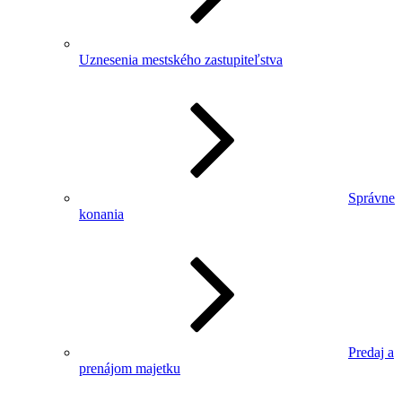
Uznesenia mestského zastupiteľstva
Správne
konania
Predaj a
prenájom majetku