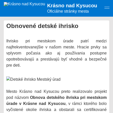
Presunúť
Krásno nad Kysucou
na
hlavný
Oficiálne stránky mesta
obsah
Obnovené detské ihrisko
Ihrisko pri mestskom úrade patrí medzi
najfrekventovanejšie v našom meste. Hracie prvky sa
vplyvom počasia ako aj používania postupne
opotrebovávajú a prestávajú byť vhodné a bezpečné
pre deti.
Mesto Krásno nad Kysucou preto realizovalo projekt
pod názvom
Obnova detského ihriska pri mestskom
úrade v Krásne nad Kysucou
, v rámci ktorého bolo
vyčistené okolie ihriska a obstarali sa certifikované