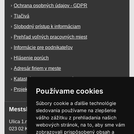
Ochrana osobných údajov - GDPR
Tlačivá
Slobodný prístup k informáciam
Prehľad voľných pracovných miest
Informácie pre podnikateľov
Hlásenie porúch
Adresár firiem v meste
Katastrálna mapa mesta Krásno n/K
Používame cookies
Projekty a dotácie
Súbory cookie a ďalšie technológie
Mestský úrad
sledovania používame na zlepšenie
vášho zážitku z prehliadania našich
Ulica 1.mája 1255
webových stránok, na to, aby sme vám
023 02 Krásno n. Kysucou
zobrazovali prispôsobený obsah a