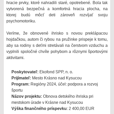
hracie prvky, ktoré nahradili staré, opotrebené. Bola tak
vytvorená bezpečná a komfortná hracia plocha, na
ktorej budú môcť deti zároveň rozvíjať svoju
psychomotoriku.
Veríme, že obnovené ihrisko s novou preklápacou
hojdačkou, autom či rybou na pružinke prispeje k tomu,
aby sa rodiny s deťmi stretávali na čerstvom vzduchu a
vyplnili spoločné chvíle pohybom a rôznymi športovými
aktivitami.
Poskytovateľ:
Ekofond SPP, n. o.
Prijímateľ:
Mesto Krásno nad Kysucou
Program:
Regióny 2024, účel: podpora a rozvoj
športu
Názov projektu:
Obnova detského ihriska pri
mestskom úrade v Krásne nad Kysucou
Výška finančného príspevku
: 2 400,00 EUR