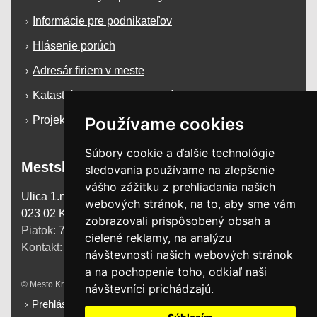
Informácie pre podnikateľov
Hlásenie porúch
Adresár firiem v meste
Katastrálna mapa mesta Krásno n/K
Používame cookies
Projekty a dotácie
Súbory cookie a ďalšie technológie
Mestský úrad
sledovania používame na zlepšenie
vášho zážitku z prehliadania našich
Ulica 1.mája 1255
webových stránok, na to, aby sme vám
023 02 Krásno n. Kysucou
zobrazovali prispôsobený obsah a
Piatok:
7:00 - 13:00
cielené reklamy, na analýzu
Kontakt:
+421 41 4385 200
návštevnosti našich webových stránok
a na pochopenie toho, odkiaľ naši
© Mesto Krásno nad Kysucou. Všetky práva vyhradené.
návštevníci prichádzajú.
Prehlásenie o prístupnosti