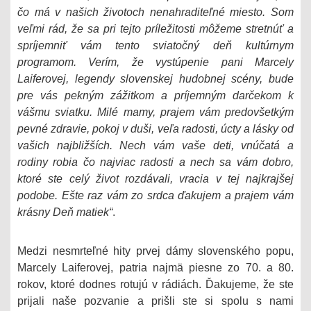
čo má v našich životoch nenahraditeľné miesto. Som
veľmi rád, že sa pri tejto príležitosti môžeme stretnúť a
spríjemniť vám tento sviatočný deň kultúrnym
programom. Verím, že vystúpenie pani Marcely
Laiferovej, legendy slovenskej hudobnej scény, bude
pre vás pekným zážitkom a príjemným darčekom k
vášmu sviatku. Milé mamy, prajem vám predovšetkým
pevné zdravie, pokoj v duši, veľa radosti, úcty a lásky od
vašich najbližších. Nech vám vaše deti, vnúčatá a
rodiny robia čo najviac radosti a nech sa vám dobro,
ktoré ste celý život rozdávali, vracia v tej najkrajšej
podobe. Ešte raz vám zo srdca ďakujem a prajem vám
krásny Deň matiek“
.
Medzi nesmrteľné hity prvej dámy slovenského popu,
Marcely Laiferovej, patria najmä piesne zo 70. a 80.
rokov, ktoré dodnes rotujú v rádiách. Ďakujeme, že ste
prijali naše pozvanie a prišli ste si spolu s nami