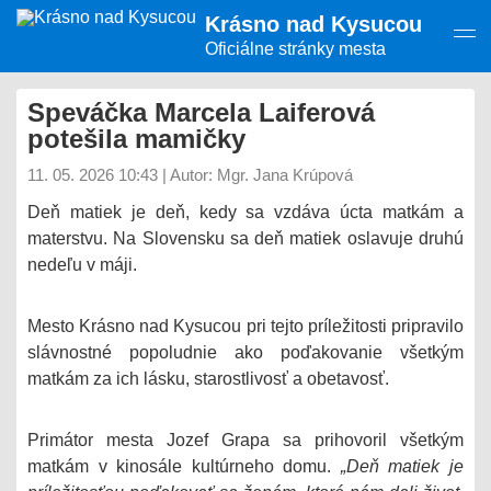
Presunúť
Krásno nad Kysucou
na
hlavný
Oficiálne stránky mesta
obsah
Speváčka Marcela Laiferová
potešila mamičky
11. 05. 2026 10:43
|
Autor: Mgr. Jana Krúpová
Deň matiek je deň, kedy sa vzdáva úcta matkám a
materstvu. Na Slovensku sa deň matiek oslavuje druhú
nedeľu v máji.
Mesto Krásno nad Kysucou pri tejto príležitosti pripravilo
slávnostné popoludnie ako poďakovanie všetkým
matkám za ich lásku, starostlivosť a obetavosť.
Primátor mesta Jozef Grapa sa prihovoril všetkým
matkám v kinosále kultúrneho domu.
„Deň matiek je