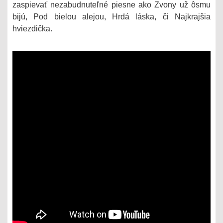
zaspievať nezabudnuteľné piesne ako Zvony už ôsmu
bijú, Pod bielou alejou, Hrdá láska, či Najkrajšia
hviezdička.