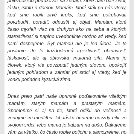
príležitosťou poďakovať sa ženám, ktoré nám dali život,
lásku, istotu a domov. Mamám, ktoré stáli pri nás vtedy,
keď sme robili prvé kroky, keď sme potrebovali
povzbudiť, poradiť, odpustiť aj objať. Mamám, ktoré
často mysleli viac na druhých ako na seba a ktorých
starostlivosť si naplno uvedomíme možno až vtedy, keď
sami dospejeme. Byť mamou nie je len úloha. Je to
poslanie. Je to každodenná trpezlivosť, obetavosť,
láskavosť, ale aj obrovská vnútorná sila. Mama je
človek, ktorý vie povzbudiť jediným slovom, upokojiť
jediným pohľadom a zahriať pri srdci aj vtedy, keď je
vonku poriadna kysucká zima.
Dnes preto patrí naše úprimné poďakovanie všetkým
mamám, starým mamám a prastarým mamám.
Spomeňme si aj na tie, ktoré odišli do večnosti a
venujme im modlitbu. Ich lásku budeme navždy cítiť vo
svojom srdci, lebo mama je balzam na dušu. Ďakujeme
vám za všetko, čo často robíte potichu a samozrejme, no