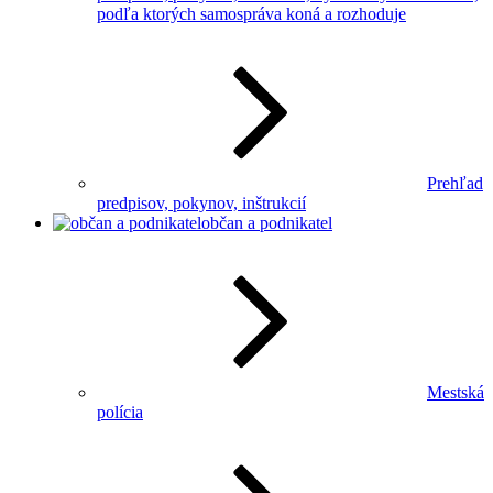
podľa ktorých samospráva koná a rozhoduje
Prehľad
predpisov, pokynov, inštrukcií
občan a podnikatel
Mestská
polícia