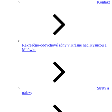
Kontakt
Rekreačno-oddychové zóny v Krásne nad Kysucou a
Milówke
Straty a
nálezy