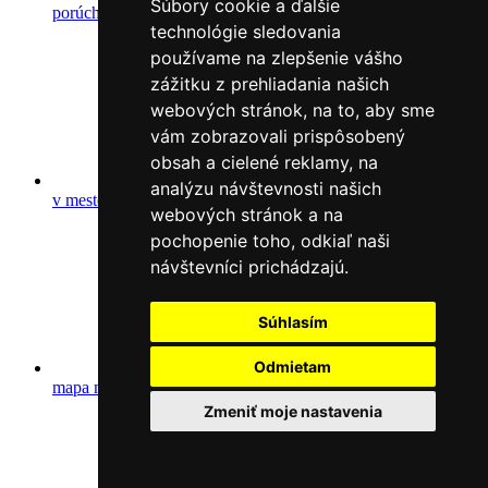
Súbory cookie a ďalšie
porúch
technológie sledovania
používame na zlepšenie vášho
zážitku z prehliadania našich
webových stránok, na to, aby sme
vám zobrazovali prispôsobený
obsah a cielené reklamy, na
Adresár firiem
analýzu návštevnosti našich
v meste
webových stránok a na
pochopenie toho, odkiaľ naši
návštevníci prichádzajú.
Súhlasím
Odmietam
Katastrálna
mapa mesta Krásno n/K
Zmeniť moje nastavenia