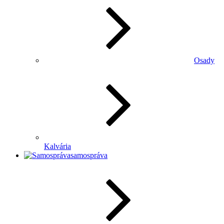
Osady
Kalvária
samospráva