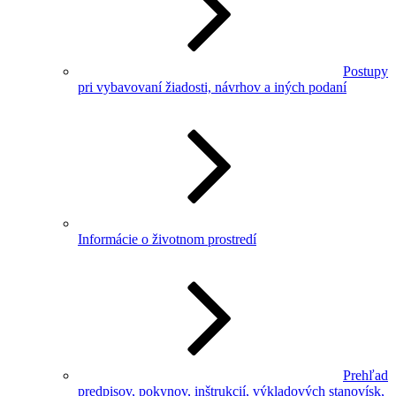
Postupy
pri vybavovaní žiadosti, návrhov a iných podaní
Informácie o životnom prostredí
Prehľad
predpisov, pokynov, inštrukcií, výkladových stanovísk,