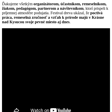
Ďakujeme všetkým
organizátorom, účastníkom, remeselníkom,
žiakom, pedagógom, partnerom a návštevníkom
, ktorí prispeli k
príjemnej atmosfére podujatia. Festival dreva ukázal, že
poctivá
práca, remeselná zručnosť a vzťah k prírode majú v Krásne
nad Kysucou svoje pevné miesto aj dnes
.