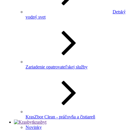
Detský
vodný svet
Zariadenie opatrovateľskej služby
KrasZbor Clean - práčovňa a čistiareň
krasbyt
Novinky