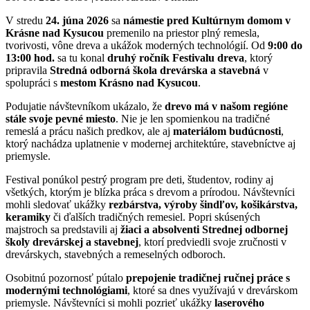
V stredu
24. júna 2026
sa
námestie pred Kultúrnym domom v
Krásne nad Kysucou
premenilo na priestor plný remesla,
tvorivosti, vône dreva a ukážok moderných technológií. Od
9:00 do
13:00 hod.
sa tu konal
druhý ročník Festivalu dreva
, ktorý
pripravila
Stredná odborná škola drevárska a stavebná
v
spolupráci s
mestom Krásno nad Kysucou
.
Podujatie návštevníkom ukázalo, že
drevo má v našom regióne
stále svoje pevné miesto
. Nie je len spomienkou na tradičné
remeslá a prácu našich predkov, ale aj
materiálom budúcnosti
,
ktorý nachádza uplatnenie v modernej architektúre, stavebníctve aj
priemysle.
Festival ponúkol pestrý program pre deti, študentov, rodiny aj
všetkých, ktorým je blízka práca s drevom a prírodou. Návštevníci
mohli sledovať ukážky
rezbárstva, výroby šindľov, košikárstva,
keramiky
či ďalších tradičných remesiel. Popri skúsených
majstroch sa predstavili aj
žiaci a absolventi Strednej odbornej
školy drevárskej a stavebnej
, ktorí predviedli svoje zručnosti v
drevárskych, stavebných a remeselných odboroch.
Osobitnú pozornosť pútalo
prepojenie tradičnej ručnej práce s
modernými technológiami
, ktoré sa dnes využívajú v drevárskom
priemysle. Návštevníci si mohli pozrieť ukážky
laserového