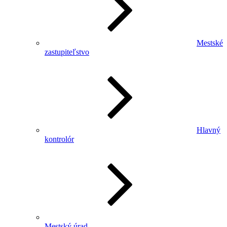
Mestské
zastupiteľstvo
Hlavný
kontrolór
Mestský úrad