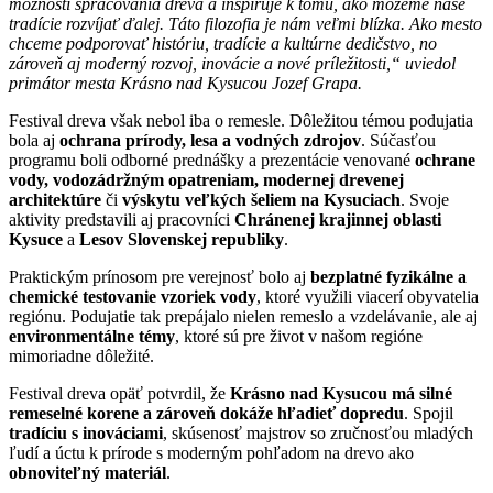
možnosti spracovania dreva a inšpiruje k tomu, ako môžeme naše
tradície rozvíjať ďalej. Táto filozofia je nám veľmi blízka. Ako mesto
chceme podporovať históriu, tradície a kultúrne dedičstvo, no
zároveň aj moderný rozvoj, inovácie a nové príležitosti,“ uviedol
primátor mesta Krásno nad Kysucou Jozef Grapa.
Festival dreva však nebol iba o remesle. Dôležitou témou podujatia
bola aj
ochrana prírody, lesa a vodných zdrojov
. Súčasťou
programu boli odborné prednášky a prezentácie venované
ochrane
vody, vodozádržným opatreniam, modernej drevenej
architektúre
či
výskytu veľkých šeliem na Kysuciach
. Svoje
aktivity predstavili aj pracovníci
Chránenej krajinnej oblasti
Kysuce
a
Lesov Slovenskej republiky
.
Praktickým prínosom pre verejnosť bolo aj
bezplatné fyzikálne a
chemické testovanie vzoriek vody
, ktoré využili viacerí obyvatelia
regiónu. Podujatie tak prepájalo nielen remeslo a vzdelávanie, ale aj
environmentálne témy
, ktoré sú pre život v našom regióne
mimoriadne dôležité.
Festival dreva opäť potvrdil, že
Krásno nad Kysucou má silné
remeselné korene a zároveň dokáže hľadieť dopredu
. Spojil
tradíciu s inováciami
, skúsenosť majstrov so zručnosťou mladých
ľudí a úctu k prírode s moderným pohľadom na drevo ako
obnoviteľný materiál
.