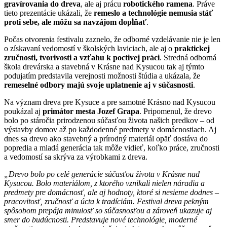
gravírovania do dreva
, ale aj prácu
robotického ramena
. Práve
tieto prezentácie ukázali, že
remeslo a technológie nemusia stáť
proti sebe, ale môžu sa navzájom dopĺňať
.
Počas otvorenia festivalu zaznelo, že odborné vzdelávanie nie je len
o získavaní vedomostí v školských laviciach, ale aj o
praktickej
zručnosti, tvorivosti a vzťahu k poctivej práci
. Stredná odborná
škola drevárska a stavebná v Krásne nad Kysucou tak aj týmto
podujatím predstavila verejnosti možnosti štúdia a ukázala, že
remeselné odbory majú svoje uplatnenie aj v súčasnosti
.
Na význam dreva pre Kysuce a pre samotné Krásno nad Kysucou
poukázal aj
primátor mesta Jozef Grapa
. Pripomenul, že drevo
bolo po stáročia prirodzenou súčasťou života našich predkov – od
výstavby domov až po každodenné predmety v domácnostiach. Aj
dnes sa drevo ako stavebný a prírodný materiál opäť dostáva do
popredia a mladá generácia tak môže vidieť, koľko práce, zručnosti
a vedomostí sa skrýva za výrobkami z dreva.
„Drevo bolo po celé generácie súčasťou života v Krásne nad
Kysucou. Bolo materiálom, z ktorého vznikali nielen náradia a
predmety pre domácnosť, ale aj hodnoty, ktoré si nesieme dodnes –
pracovitosť, zručnosť a úcta k tradíciám. Festival dreva pekným
spôsobom prepája minulosť so súčasnosťou a zároveň ukazuje aj
smer do budúcnosti. Predstavuje nové technológie, moderné