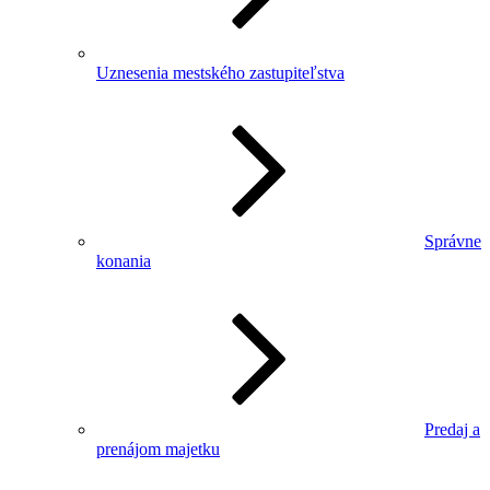
Uznesenia mestského zastupiteľstva
Správne
konania
Predaj a
prenájom majetku