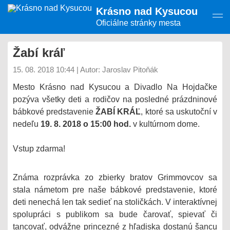
Presunúť
Krásno nad Kysucou
na
hlavný
Oficiálne stránky mesta
obsah
Žabí kráľ
15. 08. 2018 10:44
|
Autor: Jaroslav Pitoňák
Mesto Krásno nad Kysucou a Divadlo Na Hojdačke
pozýva všetky deti a rodičov na posledné prázdninové
bábkové predstavenie
ŽABÍ KRÁĽ
, ktoré sa uskutoční v
nedeľu
19. 8. 2018 o 15:00 hod.
v kultúrnom dome.
Vstup zdarma!
Známa rozprávka zo zbierky bratov Grimmovcov sa
stala námetom pre naše bábkové predstavenie, ktoré
deti nenechá len tak sedieť na stoličkách. V interaktívnej
spolupráci s publikom sa bude čarovať, spievať či
tancovať, odvážne princezné z hľadiska dostanú šancu