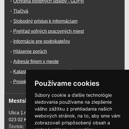
Ochrana osobných údajov - GDPR
Tlačivá
Slobodný prístup k informáciam
Prehľad voľných pracovných miest
Informácie pre podnikateľov
Hlásenie porúch
Adresár firiem v meste
Katastrálna mapa mesta Krásno n/K
Používame cookies
Projekty a dotácie
Súbory cookie a ďalšie technológie
Mestský úrad
sledovania používame na zlepšenie
vášho zážitku z prehliadania našich
Ulica 1.mája 1255
webových stránok, na to, aby sme vám
023 02 Krásno n. Kysucou
zobrazovali prispôsobený obsah a
Štvrtok:
7:00 - 15:00