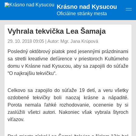
Presunúť
Krásno nad Kysucou
na
hlavný
Oficiálne stránky mesta
obsah
Vyhrala tekvička Lea Šamaja
29. 10. 2018 09:05
|
Autor: Mgr. Jana Krúpová
Posledný októbrový piatok pred jesennými prázdninami
sa stretli kreatívne deťúrence v priestoroch Kultúrneho
domu v Krásne nad Kysucou, aby sa zapojili do súťaže
“O najkrajšiu tekvičku“.
Celkovo sa zapojilo do súťaže 19 detí, a veru všetky
ozdobené tekvičky boli naozaj krásne a nápadité.
Porota nemala ľahké rozhodovanie, ocenenie by si
zaslúžili všetci autori. Nakoniec však vybrala štyroch
víťazov.