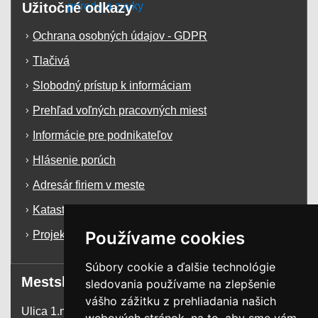
Užitočné odkazy
Ochrana osobných údajov - GDPR
Tlačivá
Slobodný prístup k informáciam
Prehľad voľných pracovných miest
Informácie pre podnikateľov
Hlásenie porúch
Adresár firiem v meste
Katastrálna mapa mesta Krásno n/K
Používame cookies
Projekty a dotácie
Súbory cookie a ďalšie technológie
Mestský úrad
sledovania používame na zlepšenie
vášho zážitku z prehliadania našich
Ulica 1.mája 1255