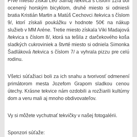
Prvé miesto získal Leo Šamaj /tekvica s číslom 12/a bol
ocenený horským bicyklom, druhé miesto si odniesli
bratia Kristián Martin a Matúš Cechovci /tekvica s číslom
9/, ktorí získali poukážku v hodnote 50€ na nákup
služieb v MM Aréne. Tretie miesto získala Viki Madajová
/tekvica s číslom 8/, ktorá sa tešila z darčekového koša
sladkých cukroviniek a štvrté miesto si odniela Simonka
Šadláková /tekvica s číslom 7/ a vyhrala pizzu pre celú
rodinu.
Všetci súťažiaci boli za ich snahu a tvorivosť odmenení
primátorom mesta Jozefom Grapom sladkou cenou
útechy. Krásne tekvice nám ozdobili a rozžiarili kultúrny
dom a veru mali aj mnoho obdivovateľov.
Vy si môžete vychutnať tekvičky v našej fotogalérii.
Sponzori súťaže: