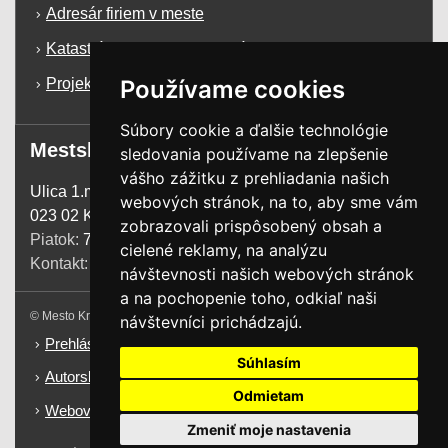
Adresár firiem v meste
Katastrálna mapa mesta Krásno n/K
Používame cookies
Projekty a dotácie
Súbory cookie a ďalšie technológie
Mestský úrad
sledovania používame na zlepšenie
vášho zážitku z prehliadania našich
Ulica 1.mája 1255
webových stránok, na to, aby sme vám
023 02 Krásno n. Kysucou
zobrazovali prispôsobený obsah a
Piatok:
7:00 - 13:00
cielené reklamy, na analýzu
Kontakt:
+421 41 4385 200
návštevnosti našich webových stránok
a na pochopenie toho, odkiaľ naši
© Mesto Krásno nad Kysucou. Všetky práva vyhradené.
návštevníci prichádzajú.
Prehlásenie o prístupnosti
Súhlasím
Autorské práva
Odmietam
Webové sídlo
Zmeniť moje nastavenia