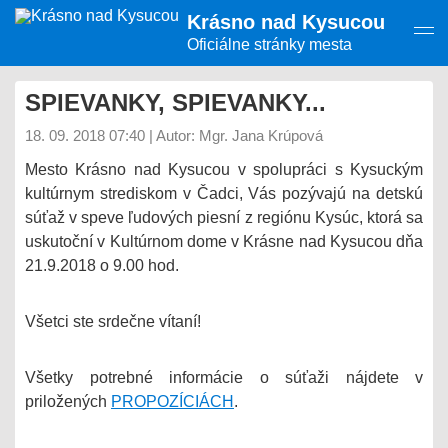
Presunúť
Krásno nad Kysucou
na
hlavný
Oficiálne stránky mesta
obsah
SPIEVANKY, SPIEVANKY...
18. 09. 2018 07:40
|
Autor: Mgr. Jana Krúpová
Mesto Krásno nad Kysucou v spolupráci s Kysuckým
kultúrnym strediskom v Čadci, Vás pozývajú na detskú
súťaž v speve ľudových piesní z regiónu Kysúc, ktorá sa
uskutoční v Kultúrnom dome v Krásne nad Kysucou dňa
21.9.2018 o 9.00 hod.
Všetci ste srdečne vítaní!
Všetky potrebné informácie o súťaži nájdete v
priložených
PROPOZÍCIÁCH
.