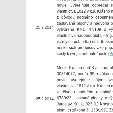
noviel uverejňuje odpredaj 
vlastníctva 1812 v k.ú. Krásno
z dôvodu hodného osobitnéh
zastavané plochy a nádvoria 
25.2.2014
vytvorená KNC 47/109 o vý
vlastníctva nadobúdateľa – Ing
v zmysle ust. § 9a) ods. 8 pís
neskorších predpisov ako príp
cesty k svojej nehnuteľnosti.
(P
Mesto Krásno nad Kysucou, ul
00314072, podľa §9a) zákona 
noviel uverejňuje nájom sv
vlastníctva 1812 v k.ú. Krásno
z dôvodu hodného osobitnéh
6780/23 – ostatné plochy, o 
25.2.2014
Jaroslav Kulla, 023 02 Krásno
písm. c) zákona č. 138/1991 Zb