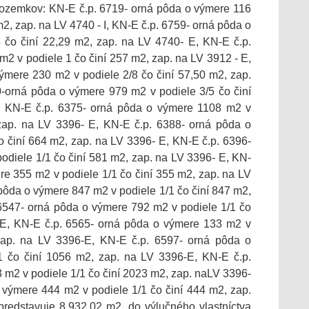
pozemkov: KN-E č.p. 6719- orná pôda o výmere 116
m2, zap. na LV 4740 - I, KN-E č.p. 6759- orná pôda o
 čo činí 22,29 m2, zap. na LV 4740- E, KN-E č.p.
2 v podiele 1 čo činí 257 m2, zap. na LV 3912 - E,
ýmere 230 m2 v podiele 2/8 čo činí 57,50 m2, zap.
-orná pôda o výmere 979 m2 v podiele 3/5 čo činí
, KN-E č.p. 6375- orná pôda o výmere 1108 m2 v
 zap. na LV 3396- E, KN-E č.p. 6388- orná pôda o
 činí 664 m2, zap. na LV 3396- E, KN-E č.p. 6396-
diele 1/1 čo činí 581 m2, zap. na LV 3396- E, KN-
e 355 m2 v podiele 1/1 čo činí 355 m2, zap. na LV
pôda o výmere 847 m2 v podiele 1/1 čo činí 847 m2,
6547- orná pôda o výmere 792 m2 v podiele 1/1 čo
-E, KN-E č.p. 6565- orná pôda o výmere 133 m2 v
zap. na LV 3396-E, KN-E č.p. 6597- orná pôda o
 čo činí 1056 m2, zap. na LV 3396-E, KN-E č.p.
m2 v podiele 1/1 čo činí 2023 m2, zap. naLV 3396-
 výmere 444 m2 v podiele 1/1 čo činí 444 m2, zap.
redstavuje 8.932,02 m2, do výlučného vlastníctva