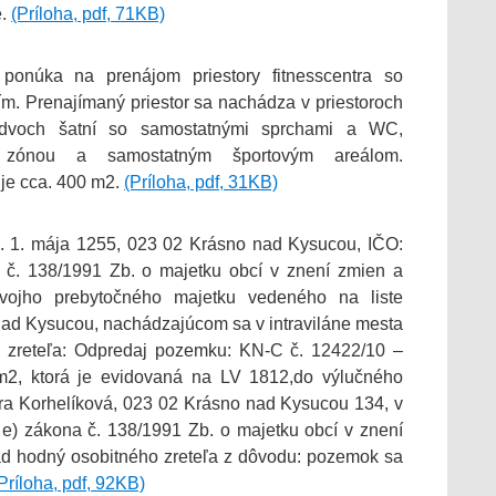
e.
(Príloha, pdf, 71KB)
onúka na prenájom priestory fitnesscentra so
. Prenajímaný priestor sa nachádza v priestoroch
 z dvoch šatní so samostatnými sprchami a WC,
u zónou a samostatným športovým areálom.
je cca. 400 m2.
(Príloha, pdf, 31KB)
. 1. mája 1255, 023 02 Krásno nad Kysucou, IČO:
č. 138/1991 Zb. o majetku obcí v znení zmien a
svojho prebytočného majetku vedeného na liste
 nad Kysucou, nachádzajúcom sa v intraviláne mesta
 zreteľa: Odpredaj pozemku: KN-C č. 12422/10 –
m2, ktorá je evidovaná na LV 1812,do výlučného
era Korhelíková, 023 02 Krásno nad Kysucou 134, v
 e) zákona č. 138/1991 Zb. o majetku obcí v znení
ad hodný osobitného zreteľa z dôvodu: pozemok sa
Príloha, pdf, 92KB)