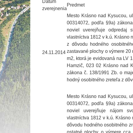
Dátum
Predmet
zverejnenia
Mesto Krásno nad Kysucou, ul
00314072, podľa §9a) zákona 
noviel uverejňuje odpredaj 
vlastníctva 1812 v k.ú. Krásno
z dôvodu hodného osobitnéh
zastavané plochy o výmere 20
24.11.2014
m2, ktorá je evidovaná na LV 1
Hamzič, 023 02 Krásno nad Ky
zákona č. 138/1991 Zb. o maje
hodný osobitného zreteľa z dô
Mesto Krásno nad Kysucou, ul
00314072, podľa §9a) zákona 
noviel uverejňuje nájom sv
vlastníctva 1812 v k.ú. Krásno
dôvodu hodného osobitného zre
ostatné plochy, o výmere cc