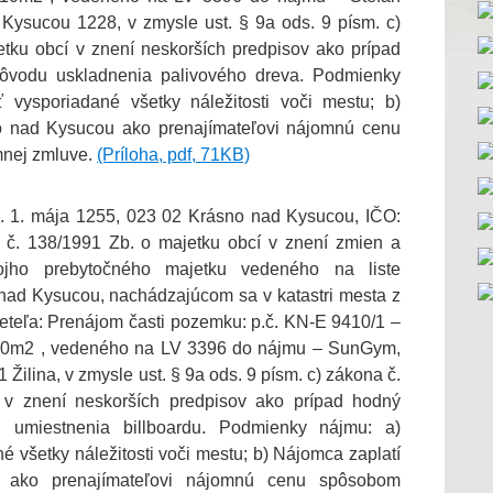
Kysucou 1228, v zmysle ust. § 9a ods. 9 písm. c)
tku obcí v znení neskorších predpisov ako prípad
dôvodu uskladnenia palivového dreva. Podmienky
vysporiadané všetky náležitosti voči mestu; b)
o nad Kysucou ako prenajímateľovi nájomnú cenu
nej zmluve.
(Príloha, pdf, 71KB)
. 1. mája 1255, 023 02 Krásno nad Kysucou, IČO:
č. 138/1991 Zb. o majetku obcí v znení zmien a
ojho prebytočného majetku vedeného na liste
 nad Kysucou, nachádzajúcom sa v katastri mesta z
teľa: Prenájom časti pozemku: p.č. KN-E 9410/1 –
 10m2 , vedeného na LV 3396 do nájmu – SunGym,
1 Žilina, v zmysle ust. § 9a ods. 9 písm. c) zákona č.
 v znení neskorších predpisov ako prípad hodný
u umiestnenia billboardu. Podmienky nájmu: a)
všetky náležitosti voči mestu; b) Nájomca zaplatí
ako prenajímateľovi nájomnú cenu spôsobom