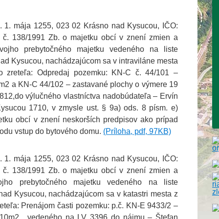
. 1. mája 1255, 023 02 Krásno nad Kysucou, IČO:
č. 138/1991 Zb. o majetku obcí v znení zmien a
svojho prebytočného majetku vedeného na liste
 nad Kysucou, nachádzajúcom sa v intraviláne mesta
o zreteľa: Odpredaj pozemku: KN-C č. 44/101 –
 m2 a KN-C 44/102 – zastavané plochy o výmere 19
812,do výlučného vlastníctva nadobúdateľa – Ervín
sucou 1710, v zmysle ust. § 9a) ods. 8 písm. e)
tku obcí v znení neskorších predpisov ako prípad
vodu vstup do bytového domu.
(Príloha, pdf, 97KB)
. 1. mája 1255, 023 02 Krásno nad Kysucou, IČO:
č. 138/1991 Zb. o majetku obcí v znení zmien a
ojho prebytočného majetku vedeného na liste
 nad Kysucou, nachádzajúcom sa v katastri mesta z
teľa: Prenájom časti pozemku: p.č. KN-E 9433/2 –
a 10m2 , vedeného na LV 3396 do nájmu – Štefan