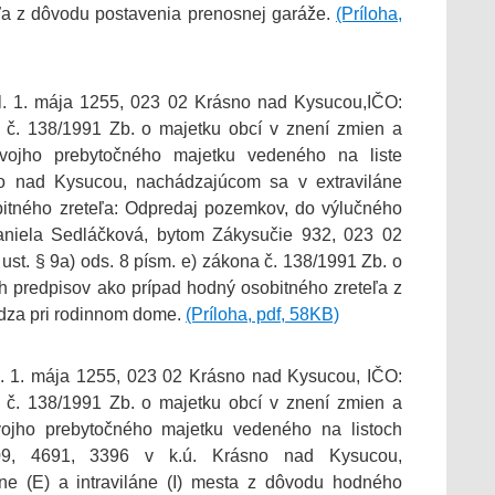
ľa z dôvodu postavenia prenosnej garáže.
(Príloha,
. 1. mája 1255, 023 02 Krásno nad Kysucou,IČO:
č. 138/1991 Zb. o majetku obcí v znení zmien a
svojho prebytočného majetku vedeného na liste
no nad Kysucou, nachádzajúcom sa v extraviláne
tného zreteľa: Odpredaj pozemkov, do výlučného
aniela Sedláčková, bytom Zákysučie 932, 023 02
st. § 9a) ods. 8 písm. e) zákona č. 138/1991 Zb. o
h predpisov ako prípad hodný osobitného zreteľa z
dza pri rodinnom dome.
(Príloha, pdf, 58KB)
. 1. mája 1255, 023 02 Krásno nad Kysucou, IČO:
č. 138/1991 Zb. o majetku obcí v znení zmien a
vojho prebytočného majetku vedeného na listoch
909, 4691, 3396 v k.ú. Krásno nad Kysucou,
áne (E) a intraviláne (I) mesta z dôvodu hodného