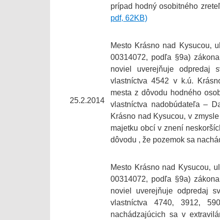
prípad hodný osobitného zrete
pdf, 62KB)
Mesto Krásno nad Kysucou, ul
00314072, podľa §9a) zákona 
noviel uverejňuje odpredaj 
vlastníctva 4542 v k.ú. Krás
mesta z dôvodu hodného osobi
25.2.2014
vlastníctva nadobúdateľa – D
Krásno nad Kysucou, v zmysle u
majetku obcí v znení neskoršíc
dôvodu , že pozemok sa nachá
Mesto Krásno nad Kysucou, ul
00314072, podľa §9a) zákona 
noviel uverejňuje odpredaj s
vlastníctva 4740, 3912, 5
nachádzajúcich sa v extravil