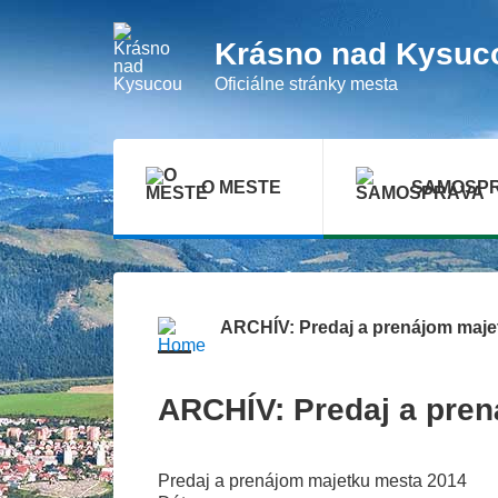
Presunúť
na
hlavný
Krásno nad Kysuc
obsah
Oficiálne stránky mesta
O MESTE
SAMOSP
ARCHÍV: Predaj a prenájom maje
ARCHÍV: Predaj a pre
Predaj a prenájom majetku mesta 2014