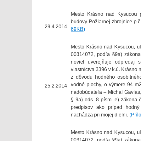
Mesto Krásno nad Kysucou p
budovy Požiarnej zbrojnice p.
29.4.2014
69KB)
Mesto Krásno nad Kysucou, ul
00314072, podľa §9a) zákona 
noviel uverejňuje odpredaj 
vlastníctva 3396 v k.ú. Krásno
z dôvodu hodného osobitného
vodné plochy, o výmere 94 m2
25.2.2014
nadobúdateľa – Michal Gavlas,
§ 9a) ods. 8 písm. e) zákona 
predpisov ako prípad hodný
nachádza pri mojej dielni.
(Príl
Mesto Krásno nad Kysucou, ul
00314072, podľa §9a) zákona 