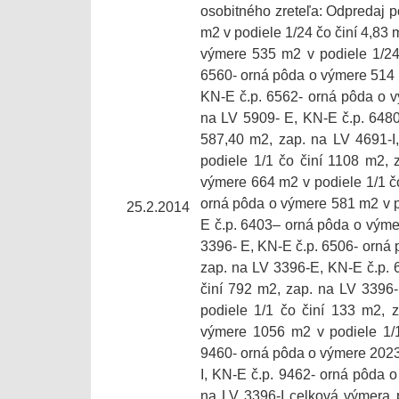
osobitného zreteľa: Odpredaj 
m2 v podiele 1/24 čo činí 4,83 
výmere 535 m2 v podiele 1/24
6560- orná pôda o výmere 514 m
KN-E č.p. 6562- orná pôda o v
na LV 5909- E, KN-E č.p. 6480
587,40 m2, zap. na LV 4691-I
podiele 1/1 čo činí 1108 m2,
výmere 664 m2 v podiele 1/1 čo
orná pôda o výmere 581 m2 v po
25.2.2014
E č.p. 6403– orná pôda o výmer
3396- E, KN-E č.p. 6506- orná 
zap. na LV 3396-E, KN-E č.p. 
činí 792 m2, zap. na LV 3396
podiele 1/1 čo činí 133 m2, 
výmere 1056 m2 v podiele 1/1
9460- orná pôda o výmere 2023 
I, KN-E č.p. 9462- orná pôda o
na LV 3396-I celková výmera p