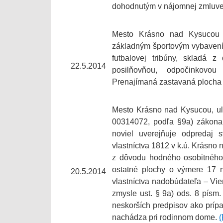
dohodnutým v nájomnej zmluv
Mesto Krásno nad Kysucou p
základným športovým vybavením
futbalovej tribúny, skladá
22.5.2014
posilňovňou, odpočinkovo
Prenajímaná zastavaná plocha 
Mesto Krásno nad Kysucou, ul
00314072, podľa §9a) zákona 
noviel uverejňuje odpredaj 
vlastníctva 1812 v k.ú. Krásno
z dôvodu hodného osobitného
ostatné plochy o výmere 17 
20.5.2014
vlastníctva nadobúdateľa – Vi
zmysle ust. § 9a) ods. 8 písm.
neskorších predpisov ako príp
nachádza pri rodinnom dome.
(