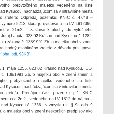
svojho prebytočného majetku vedeného na liste
 nad Kysucou, nachádzajúcom sa v intraviláne mesta
o zreteľa: Odpredaj pozemku: KN-C č. 47/48 –
o výmere 8212, ktorá je evidovaná na LV 1812396,
mere 21m2 – zastavané plochy do výlučného
. Juraj Lahuta, 023 02 Krásno nad Kysucou č. 1282,
m. e) zákona č. 138/1991 Zb. o majetku obcí v znení
ad hodný osobitného zreteľa z dôvodu prístupovej
ríloha, pdf, 98KB)
. 1. mája 1255, 023 02 Krásno nad Kysucou, IČO:
č. 138/1991 Zb. o majetku obcí v znení zmien a
ojho prebytočného majetku vedeného na liste
 nad Kysucou, nachádzajúcom sa v intraviláne mesta
o zreteľa: Prenájom časti pozemku: p.č. KN-C
výmere cca 2m2 , vedeného na LV 1812 do nájmu –
 nad Kysucou č. 1336 , v zmysle ust. § 9a ods. 9
. o majetku obcí v znení neskorších predpisov ako