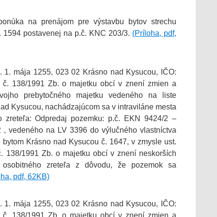
onúka na prenájom pre výstavbu bytov strechu
č. 1594 postavenej na p.č. KNC 203/3.
(Príloha, pdf,
. 1. mája 1255, 023 02 Krásno nad Kysucou, IČO:
č. 138/1991 Zb. o majetku obcí v znení zmien a
svojho prebytočného majetku vedeného na liste
 nad Kysucou, nachádzajúcom sa v intraviláne mesta
 zreteľa: Odpredaj pozemku: p.č. EKN 9424/2 –
 , vedeného na LV 3396 do výlučného vlastníctva
 bytom Krásno nad Kysucou č. 1647, v zmysle ust.
č. 138/1991 Zb. o majetku obcí v znení neskorších
 osobitného zreteľa z dôvodu, že pozemok sa
oha, pdf, 62KB)
. 1. mája 1255, 023 02 Krásno nad Kysucou, IČO:
č. 138/1991 Zb. o majetku obcí v znení zmien a