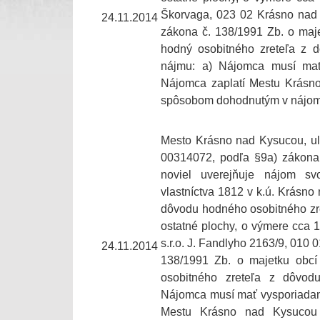
Škorvaga, 023 02 Krásno nad 
24.11.2014
zákona č. 138/1991 Zb. o maje
hodný osobitného zreteľa z 
nájmu: a) Nájomca musí mať 
Nájomca zaplatí Mestu Krásn
spôsobom dohodnutým v nájom
Mesto Krásno nad Kysucou, ul
00314072, podľa §9a) zákona 
noviel uverejňuje nájom sv
vlastníctva 1812 v k.ú. Krásno
dôvodu hodného osobitného zre
ostatné plochy, o výmere cca
s.r.o. J. Fandlyho 2163/9, 010 0
24.11.2014
138/1991 Zb. o majetku obcí
osobitného zreteľa z dôvod
Nájomca musí mať vysporiadané 
Mestu Krásno nad Kysucou 