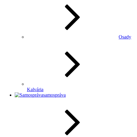
Osady
Kalvária
samospráva