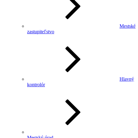
Mestské
zastupiteľstvo
Hlavný
kontrolór
Mestský úrad