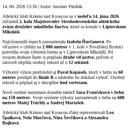
14. 06. 2026 15:36
|
Autor: Jaroslav Pitoňák
Atletický klub Krásno nad Kysucou sa v
nedeľu 14. júna 2026
zúčastnil
2. kola Majstrovstiev Stredoslovenského atletického
zväzu družstiev mladšieho žiactva
, ktoré sa konalo v
Liptovskom
Mikuláši
.
Najvýraznejší úspech zaznamenala
Izabela Ďurčanová
. Po
víťazstve v chôdzi na
2 000 metrov
v 1. kole v Považskej Bystrici
potvrdila svoju výbornú formu aj v Liptovskom Mikuláši. Pri
svojom druhom štarte si pripísala
druhé víťazstvo
, pričom si
zároveň zlepšila osobný rekord až o
12 sekúnd
.
Výborný výkon predviedol aj
Pavol Kopásek
, ktorý v behu na
60
metrov
postúpil do
finále B
a následne ho dokázal vyhrať. Osobný
rekord si pripísal aj v disciplíne
hod vortexom
.
Nové osobné maximum dosiahla taktiež
Sára Frančeková v behu
na 150 metrov
. Svoje sezónne výkony zaznamenali v behu na
600
metrov Matej Trúchly a Andrej Martašek
.
Atletický klub Krásno nad Kysucou ďalej reprezentovali
Lea
Špalková, Nela Murčová, Nina Ševčíková a Alexandra
Bojková
.