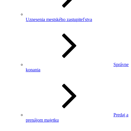
Uznesenia mestského zastupiteľstva
Správne
konania
Predaj a
prenájom majetku