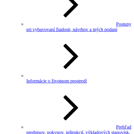
Postupy
pri vybavovaní žiadosti, návrhov a iných podaní
Informácie o životnom prostredí
Prehľad
predpisov, pokynov, inštrukcií, výkladových stanovísk,