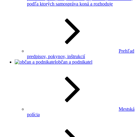
podľa ktorých samospráva koná a rozhoduje
Prehľad
predpisov, pokynov, inštrukcií
občan a podnikatel
Mestská
polícia