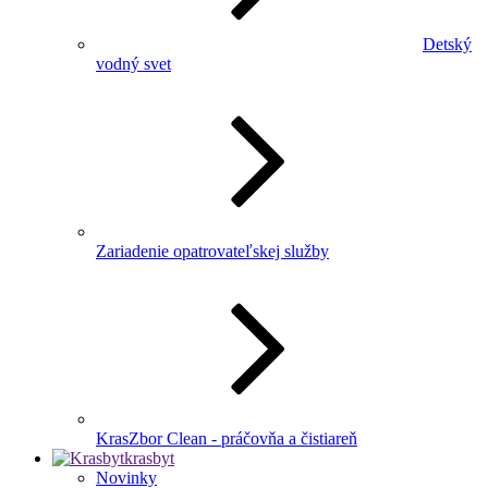
Detský
vodný svet
Zariadenie opatrovateľskej služby
KrasZbor Clean - práčovňa a čistiareň
krasbyt
Novinky