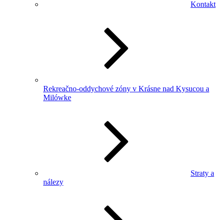
Kontakt
Rekreačno-oddychové zóny v Krásne nad Kysucou a
Milówke
Straty a
nálezy