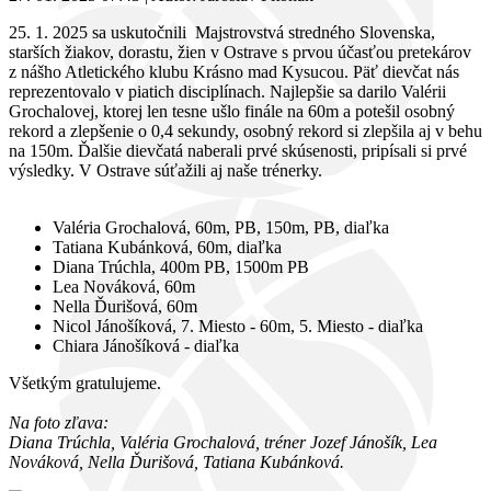
25. 1. 2025 sa uskutočnili Majstrovstvá stredného Slovenska,
starších žiakov, dorastu, žien v Ostrave s prvou účasťou pretekárov
z nášho Atletického klubu Krásno mad Kysucou. Päť dievčat nás
reprezentovalo v piatich disciplínach. Najlepšie sa darilo Valérii
Grochalovej, ktorej len tesne ušlo finále na 60m a potešil osobný
rekord a zlepšenie o 0,4 sekundy, osobný rekord si zlepšila aj v behu
na 150m. Ďalšie dievčatá naberali prvé skúsenosti, pripísali si prvé
výsledky. V Ostrave súťažili aj naše trénerky.
Valéria Grochalová, 60m, PB, 150m, PB, diaľka
Tatiana Kubánková, 60m, diaľka
Diana Trúchla, 400m PB, 1500m PB
Lea Nováková, 60m
Nella Ďurišová, 60m
Nicol Jánošíková, 7. Miesto - 60m, 5. Miesto - diaľka
Chiara Jánošíková - diaľka
Všetkým gratulujeme.
Na foto zľava:
Diana Trúchla, Valéria Grochalová, tréner Jozef Jánošík, Lea
Nováková, Nella Ďurišová, Tatiana Kubánková.