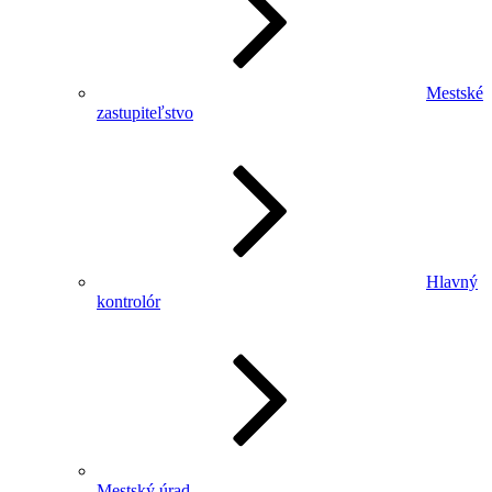
Mestské
zastupiteľstvo
Hlavný
kontrolór
Mestský úrad