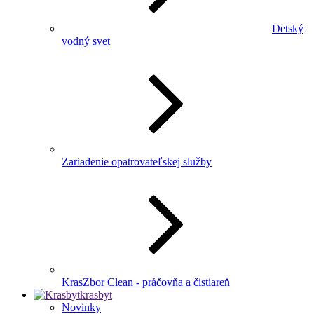
Detský
vodný svet
Zariadenie opatrovateľskej služby
KrasZbor Clean - práčovňa a čistiareň
krasbyt
Novinky