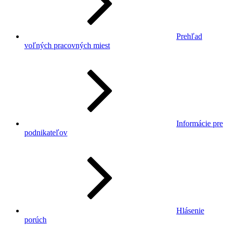
Prehľad
voľných pracovných miest
Informácie pre
podnikateľov
Hlásenie
porúch