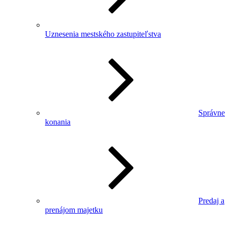
Uznesenia mestského zastupiteľstva
Správne
konania
Predaj a
prenájom majetku