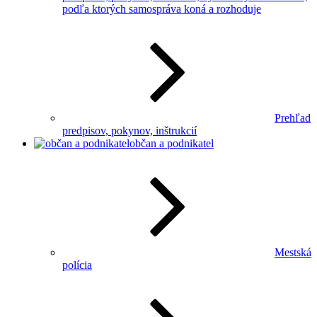
podľa ktorých samospráva koná a rozhoduje
Prehľad
predpisov, pokynov, inštrukcií
občan a podnikatel
Mestská
polícia