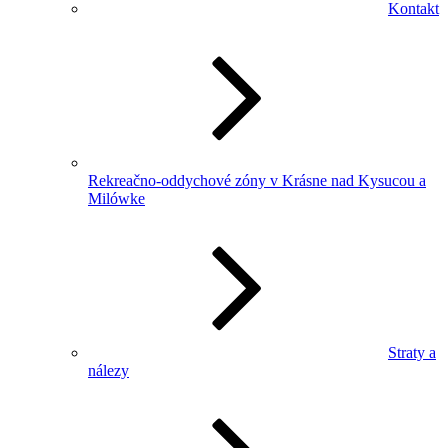
Kontakt
Rekreačno-oddychové zóny v Krásne nad Kysucou a
Milówke
Straty a
nálezy