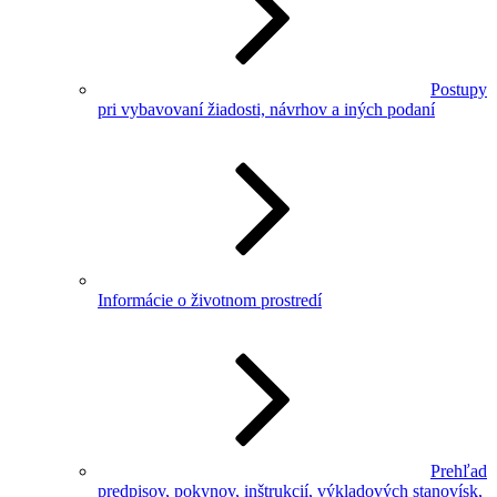
Postupy
pri vybavovaní žiadosti, návrhov a iných podaní
Informácie o životnom prostredí
Prehľad
predpisov, pokynov, inštrukcií, výkladových stanovísk,