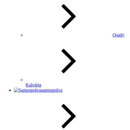
Osady
Kalvária
samospráva