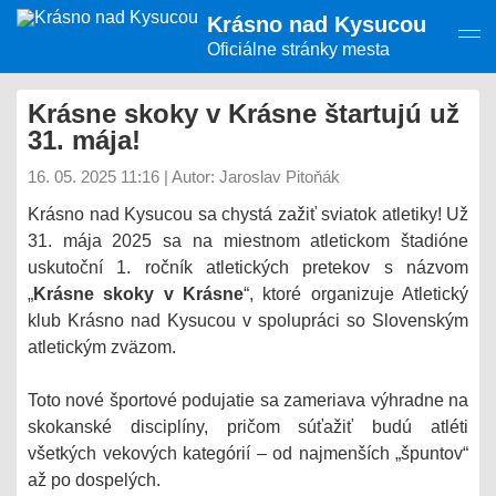
Presunúť
Krásno nad Kysucou
na
hlavný
Oficiálne stránky mesta
obsah
Krásne skoky v Krásne štartujú už
31. mája!
16. 05. 2025 11:16
|
Autor: Jaroslav Pitoňák
Krásno nad Kysucou sa chystá zažiť sviatok atletiky! Už
31. mája 2025 sa na miestnom atletickom štadióne
uskutoční 1. ročník atletických pretekov s názvom
„
Krásne skoky v Krásne
“, ktoré organizuje Atletický
klub Krásno nad Kysucou v spolupráci so Slovenským
atletickým zväzom.
Toto nové športové podujatie sa zameriava výhradne na
skokanské disciplíny, pričom súťažiť budú atléti
všetkých vekových kategórií – od najmenších „špuntov“
až po dospelých.