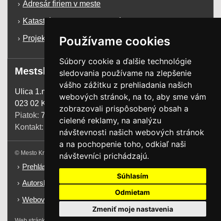
Adresár firiem v meste
Katastrálna mapa mesta Krásno n/K
Používame cookies
Projekty a dotácie
Súbory cookie a ďalšie technológie
Mestský úrad
sledovania používame na zlepšenie
vášho zážitku z prehliadania našich
Ulica 1.mája 1255
webových stránok, na to, aby sme vám
023 02 Krásno n. Kysucou
zobrazovali prispôsobený obsah a
Piatok:
7:00 - 13:00
cielené reklamy, na analýzu
Kontakt:
+421 41 4385 200
návštevnosti našich webových stránok
a na pochopenie toho, odkiaľ naši
© Mesto Krásno nad Kysucou. Všetky práva vyhradené.
návštevníci prichádzajú.
Prehlásenie o prístupnosti
Súhlasím
Autorské práva
Odmietam
Webové sídlo
Zmeniť moje nastavenia
Web stránka od