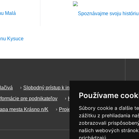
lačivá
Slobodný prístup k informáciam
Používame cook
nformácie pre podnikateľov
Hlásenie porúch
Súbory cookie a ďalšie t
mapa mesta Krásno n/K
Projekty a dotácie
zážitku z prehliadania n
zobrazovali prispôsobený
našich webových stránok 
prichádzajú.