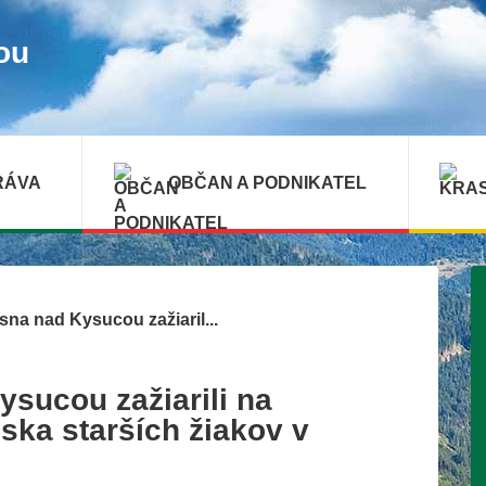
ou
RÁVA
OBČAN A PODNIKATEL
ásna nad Kysucou zažiaril...
ysucou zažiarili na
ska starších žiakov v