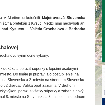
a v Martine uskutočnili
Majstrovstvá Slovenska
en štyria pretekári z Kysúc. Medzi nimi nechýbali ani
o nad Kysucou
–
Valéria Grochalová
a
Barborka
chalovej
Grochalovú výnimočné výkony.
ok dokázala poraziť súperky s lepšími osobnými
iesto. Do finále ju pripravila o postup len silná
iesto na Slovensku a 2. miesto na strednom Slovensku.
lo 32 dievčat, Valika opäť zažiarila. V druhom
ický výkon, porazila všetky súperky a zabehla nový
nal 8. miesto na Slovensku a 3. miesto na strednom