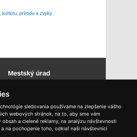
Mestský úrad
Ulica 1.mája 1255
ies
023 02 Krásno n. Kysucou
Nedeľa:
zatvorené
echnológie sledovania používame na zlepšenie vášho
Kontakt:
+421 41 4385 200
ašich webových stránok, na to, aby sme vám
 obsah a cielené reklamy, na analýzu návštevnosti
a na pochopenie toho, odkiaľ naši návštevníci