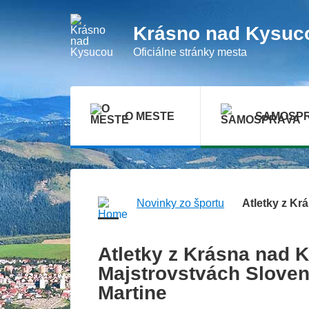
Presunúť
na
hlavný
Krásno nad Kysuc
obsah
Oficiálne stránky mesta
O MESTE
SAMOSP
Novinky zo športu
Atletky z Kr
Atletky z Krásna nad K
Majstrovstvách Sloven
Martine