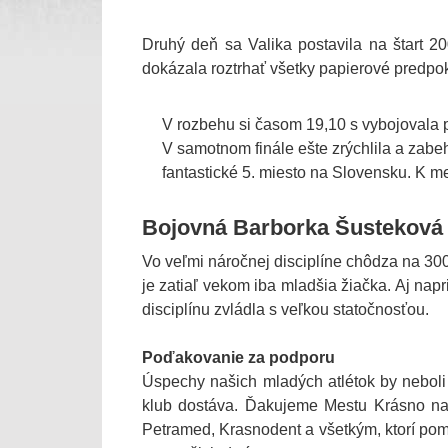
Druhý deň sa Valika postavila na štart 20
dokázala roztrhať všetky papierové predpo
V rozbehu si časom 19,10 s vybojovala p
V samotnom finále ešte zrýchlila a zabe
fantastické 5. miesto na Slovensku. K me
Bojovná Barborka Šusteková
Vo veľmi náročnej disciplíne chôdza na 30
je zatiaľ vekom iba mladšia žiačka. Aj na
disciplínu zvládla s veľkou statočnosťou.
Poďakovanie za podporu
Úspechy našich mladých atlétok by neboli
klub dostáva. Ďakujeme Mestu Krásno na
Petramed, Krasnodent a všetkým, ktorí pomá