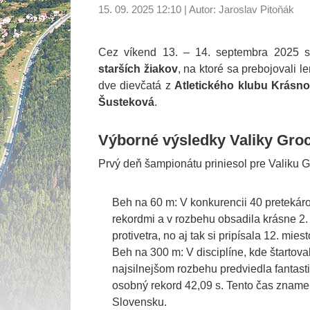
15. 09. 2025 12:10
|
Autor: Jaroslav Pitoňák
Cez víkend 13. – 14. septembra 2025 s
starších žiakov
, na ktoré sa prebojovali l
dve dievčatá z
Atletického klubu Krásn
Šusteková
.
Výborné výsledky Valiky Gro
Prvý deň šampionátu priniesol pre Valiku 
Beh na 60 m: V konkurencii 40 pretekár
rekordmi a v rozbehu obsadila krásne 2. m
protivetra, no aj tak si pripísala 12. m
Beh na 300 m: V disciplíne, kde štartova
najsilnejšom rozbehu predviedla fantast
osobný rekord 42,09 s. Tento čas zname
Slovensku.