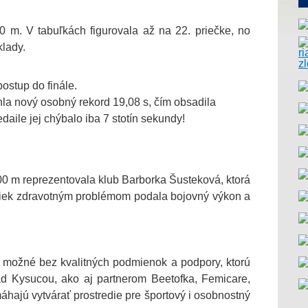
0 m. V tabuľkách figurovala až na 22. priečke, no
klady.
ostup do finále.
hla nový osobný rekord 19,08 s, čím obsadila
daile jej chýbalo iba 7 stotín sekundy!
00 m reprezentovala klub Barborka Šusteková, ktorá
priek zdravotným problémom podala bojovný výkon a
 možné bez kvalitných podmienok a podpory, ktorú
d Kysucou, ako aj partnerom Beetofka, Femicare,
hajú vytvárať prostredie pre športový i osobnostný