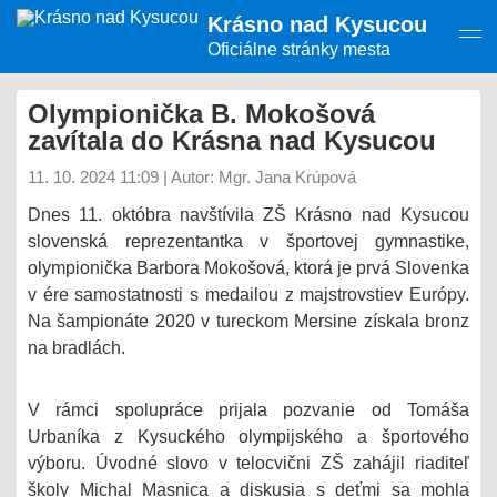
Presunúť
Krásno nad Kysucou
na
hlavný
Oficiálne stránky mesta
obsah
Olympionička B. Mokošová
zavítala do Krásna nad Kysucou
11. 10. 2024 11:09
|
Autor: Mgr. Jana Krúpová
Dnes 11. októbra navštívila ZŠ Krásno nad Kysucou
slovenská reprezentantka v športovej gymnastike,
olympionička Barbora Mokošová, ktorá je prvá Slovenka
v ére samostatnosti s medailou z majstrovstiev Európy.
Na šampionáte 2020 v tureckom Mersine získala bronz
na bradlách.
V rámci spolupráce prijala pozvanie od Tomáša
Urbaníka z Kysuckého olympijského a športového
výboru. Úvodné slovo v telocvični ZŠ zahájil riaditeľ
školy Michal Masnica a diskusia s deťmi sa mohla