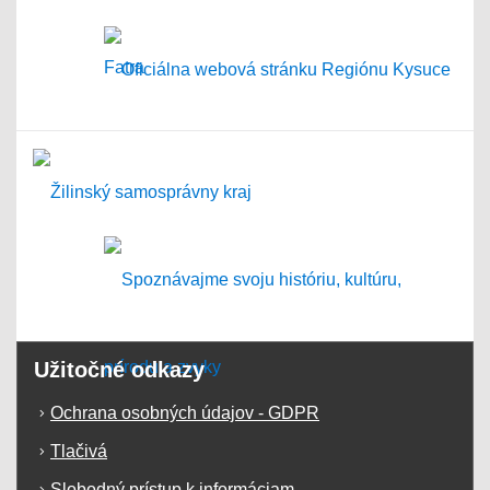
Užitočné odkazy
Ochrana osobných údajov - GDPR
Tlačivá
Slobodný prístup k informáciam