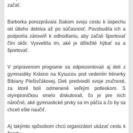
začať.
Barborka porozprávala žiakom svoju cestu k úspechu
od útleho detstva až po súčasnosť. Povzbudila ich a
podporila zároveň k odhodlaniu, aby začali športovať
čím skôr. Vysvetlila im, aké je dôležité hýbať sa a
športovať.
V pripravenom programe sa odprezentovali aj deti z
gymnastiky Krásno na Kysucou pod vedením trénerky
Bibiany Plešivčákovej. Deti predviedli svoje zručnosti,
za ktoré boli odmenené veľkým potleskom. S
olympioničkou smelo diskutovali, čo je pre nich
náročné, aké gymnastické prvky sa im páčia a čo by sa
chceli ešte naučiť.
Aj takýmto spôsobom chcú organizátori ukázať cestu k