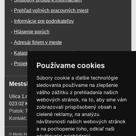
Prehľad voľných pracovných miest
Informácie pre podnikateľov
Hlásenie porúch
Adresár firiem v meste
Katastrálna mapa mesta Krásno n/K
Používame cookies
Projekty a dotácie
Súbory cookie a ďalšie technológie
Mestský úrad
sledovania používame na zlepšenie
vášho zážitku z prehliadania našich
Ulica 1.mája 1255
webových stránok, na to, aby sme vám
023 02 Krásno n. Kysucou
zobrazovali prispôsobený obsah a
Piatok:
7:00 - 13:00
cielené reklamy, na analýzu
Kontakt:
+421 41 4385 200
návštevnosti našich webových stránok
a na pochopenie toho, odkiaľ naši
© Mesto Krásno nad Kysucou. Všetky práva vyhradené.