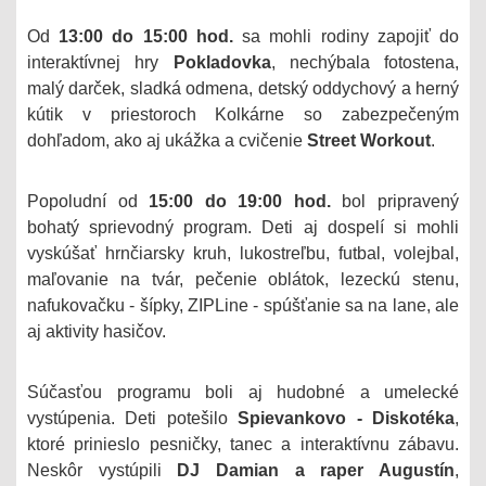
Od
13:00 do 15:00 hod.
sa mohli rodiny zapojiť do
interaktívnej hry
Pokladovka
, nechýbala fotostena,
malý darček, sladká odmena, detský oddychový a herný
kútik v priestoroch Kolkárne so zabezpečeným
dohľadom, ako aj ukážka a cvičenie
Street Workout
.
Popoludní od
15:00 do 19:00 hod.
bol pripravený
bohatý sprievodný program. Deti aj dospelí si mohli
vyskúšať hrnčiarsky kruh, lukostreľbu, futbal, volejbal,
maľovanie na tvár, pečenie oblátok, lezeckú stenu,
nafukovačku - šípky, ZIPLine - spúšťanie sa na lane, ale
aj aktivity hasičov.
Súčasťou programu boli aj hudobné a umelecké
vystúpenia. Deti potešilo
Spievankovo - Diskotéka
,
ktoré prinieslo pesničky, tanec a interaktívnu zábavu.
Neskôr vystúpili
DJ Damian a raper Augustín
,