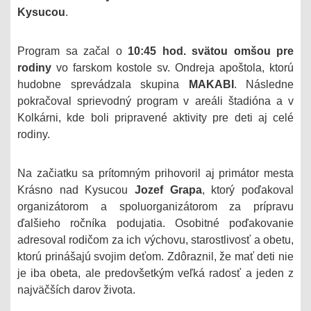
Kysucou
.
Program sa začal o
10:45 hod. svätou omšou pre
rodiny
vo farskom kostole sv. Ondreja apoštola, ktorú
hudobne sprevádzala skupina
MAKABI
. Následne
pokračoval sprievodný program v areáli štadióna a v
Kolkárni, kde boli pripravené aktivity pre deti aj celé
rodiny.
Na začiatku sa prítomným prihovoril aj primátor mesta
Krásno nad Kysucou
Jozef Grapa
, ktorý poďakoval
organizátorom a spoluorganizátorom za prípravu
ďalšieho ročníka podujatia. Osobitné poďakovanie
adresoval rodičom za ich výchovu, starostlivosť a obetu,
ktorú prinášajú svojim deťom. Zdôraznil, že mať deti nie
je iba obeta, ale predovšetkým veľká radosť a jeden z
najväčších darov života.