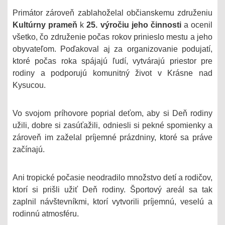
Primátor zároveň zablahoželal občianskemu združeniu
Kultúrny prameň
k
25. výročiu jeho činnosti
a ocenil
všetko, čo združenie počas rokov prinieslo mestu a jeho
obyvateľom. Poďakoval aj za organizovanie podujatí,
ktoré počas roka spájajú ľudí, vytvárajú priestor pre
rodiny a podporujú komunitný život v Krásne nad
Kysucou.
Vo svojom príhovore poprial deťom, aby si Deň rodiny
užili, dobre si zasúťažili, odniesli si pekné spomienky a
zároveň im zaželal príjemné prázdniny, ktoré sa práve
začínajú.
Ani tropické počasie neodradilo množstvo detí a rodičov,
ktorí si prišli užiť Deň rodiny. Športový areál sa tak
zaplnil návštevníkmi, ktorí vytvorili príjemnú, veselú a
rodinnú atmosféru.