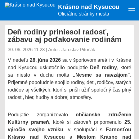
Presunúť
Krásno nad Kysucou
na
hlavný
Oficiálne stránky mesta
obsah
Deň rodiny priniesol radosť,
zábavu aj poďakovanie rodinám
30. 06. 2026 11:23
|
Autor: Jaroslav Pitoňák
V nedeľu
28. júna 2026
sa v športovom areáli v Krásne
nad Kysucou uskutočnilo podujatie
Deň rodiny
, ktoré
sa nieslo v duchu motta
„Nesme sa navzájom“
.
Príjemné popoludnie spojilo rodiny, deti, rodičov, starých
rodičov aj všetkých, ktorí si prišli užiť spoločný čas plný
radosti, hier, hudby a dobrej atmosféry.
Podujatie zorganizovalo
občianske združenie
Kultúrny prameň
, ktoré si zároveň pripomenulo
25.
výročie svojho vzniku
, v spolupráci s
Farnosťou
Krásno nad Kysucou
a
Mestom Krásno nad