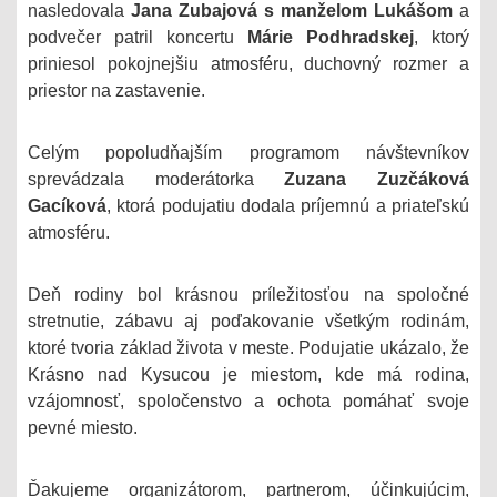
nasledovala
Jana Zubajová s manželom Lukášom
a
podvečer patril koncertu
Márie Podhradskej
, ktorý
priniesol pokojnejšiu atmosféru, duchovný rozmer a
priestor na zastavenie.
Celým popoludňajším programom návštevníkov
sprevádzala moderátorka
Zuzana Zuzčáková
Gacíková
, ktorá podujatiu dodala príjemnú a priateľskú
atmosféru.
Deň rodiny bol krásnou príležitosťou na spoločné
stretnutie, zábavu aj poďakovanie všetkým rodinám,
ktoré tvoria základ života v meste. Podujatie ukázalo, že
Krásno nad Kysucou je miestom, kde má rodina,
vzájomnosť, spoločenstvo a ochota pomáhať svoje
pevné miesto.
Ďakujeme organizátorom, partnerom, účinkujúcim,