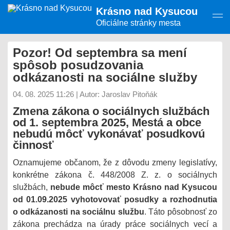
Presunúť
Krásno nad Kysucou
na
hlavný
Oficiálne stránky mesta
obsah
Pozor! Od septembra sa mení
spôsob posudzovania
odkázanosti na sociálne služby
04. 08. 2025 11:26
|
Autor: Jaroslav Pitoňák
Zmena zákona o sociálnych službách
od 1. septembra 2025, Mestá a obce
nebudú môcť vykonávať posudkovú
činnosť
Oznamujeme občanom, že z dôvodu zmeny legislatívy,
konkrétne zákona č. 448/2008 Z. z. o sociálnych
službách,
nebude môcť mesto Krásno nad Kysucou
od 01.09.2025 vyhotovovať posudky a rozhodnutia
o odkázanosti na sociálnu službu
. Táto pôsobnosť zo
zákona prechádza na úrady práce sociálnych vecí a