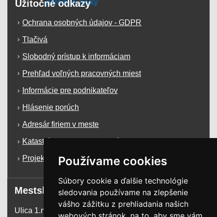
Užitočné odkazy
Ochrana osobných údajov - GDPR
Tlačivá
Slobodný prístup k informáciam
Prehľad voľných pracovných miest
Informácie pre podnikateľov
Hlásenie porúch
Adresár firiem v meste
Katastrálna mapa mesta Krásno n/K
Používame cookies
Projekty a dotácie
Súbory cookie a ďalšie technológie
Mestský úrad
sledovania používame na zlepšenie
vášho zážitku z prehliadania našich
Ulica 1.mája 1255
webových stránok, na to, aby sme vám