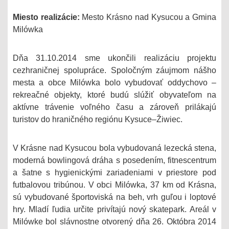
Miesto realizácie:
Mesto Krásno nad Kysucou a Gmina
Milówka
Dňa 31.10.2014 sme ukončili realizáciu projektu
cezhraničnej spolupráce. Spoločným záujmom nášho
mesta a obce Milówka bolo vybudovať oddychovo –
rekreačné objekty, ktoré budú slúžiť obyvateľom na
aktívne trávenie voľného času a zároveň prilákajú
turistov do hraničného regiónu Kysuce–Žiwiec.
V Krásne nad Kysucou bola vybudovaná lezecká stena,
moderná bowlingová dráha s posedením, fitnescentrum
a šatne s hygienickými zariadeniami v priestore pod
futbalovou tribúnou. V obci Milówka, 37 km od Krásna,
sú vybudované športoviská na beh, vrh guľou i loptové
hry. Mladí ľudia určite privítajú nový skatepark. Areál v
Milówke bol slávnostne otvorený dňa 26. Októbra 2014