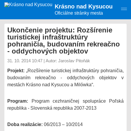
Presunúť
Krásno nad Kysucou
na
hlavný
Oficiálne stránky mesta
obsah
Ukončenie projektu: Rozšírenie
turistickej infraštruktúry
pohraničia, budovaním rekreačno
- oddychových objektov
31. 10. 2014 10:47
|
Autor: Jaroslav Pitoňák
Projekt:
„Rozšírenie turistickej infraštruktúry pohraničia,
budovaním rekreačno - oddychových objektov v
mestách Krásno nad Kysucou a Milówka“.
Program:
Program cezhraničnej spolupráce Poľská
republika - Slovenská republika 2007-2013
Doba realizácie:
06/2013 – 10/2014