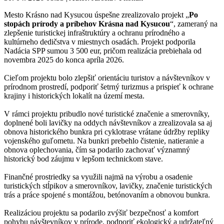
Mesto Krásno nad Kysucou úspešne zrealizovalo projekt „
Po
stopách prírody a príbehov Krásna nad Kysucou
“, zameraný na
zlepšenie turistickej infraštruktúry a ochranu prírodného a
kultúrneho dedičstva v miestnych osadách. Projekt podporila
Nadácia SPP sumou 3 500 eur, pričom realizácia prebiehala od
novembra 2025 do konca apríla 2026.
Cieľom projektu bolo zlepšiť orientáciu turistov a návštevníkov v
prírodnom prostredí, podporiť šetrný turizmus a prispieť k ochrane
krajiny i historických lokalít na území mesta.
V rámci projektu pribudlo nové turistické značenie a smerovníky,
doplnené boli lavičky na oddych návštevníkov a zrealizovala sa aj
obnova historického bunkra pri cyklotrase vrátane údržby repliky
vojenského guľometu. Na bunkri prebehlo čistenie, natieranie a
obnova oplechovania, čím sa podarilo zachovať významný
historický bod záujmu v lepšom technickom stave.
Finančné prostriedky sa využili najmä na výrobu a osadenie
turistických stĺpikov a smerovníkov, lavičky, značenie turistických
trás a práce spojené s montážou, betónovaním a obnovou bunkra.
Realizáciou projektu sa podarilo zvýšiť bezpečnosť a komfort
pohybu návštevníkov v prírode, podporiť ekologický a udržateľný