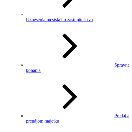
Uznesenia mestského zastupiteľstva
Správne
konania
Predaj a
prenájom majetku