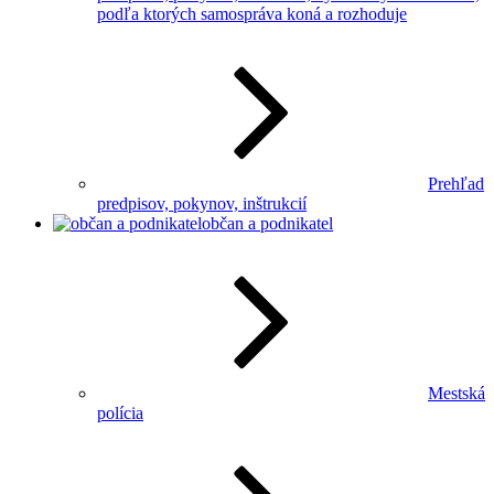
podľa ktorých samospráva koná a rozhoduje
Prehľad
predpisov, pokynov, inštrukcií
občan a podnikatel
Mestská
polícia