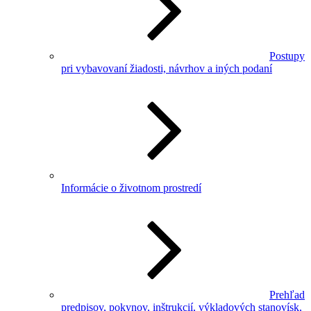
Postupy
pri vybavovaní žiadosti, návrhov a iných podaní
Informácie o životnom prostredí
Prehľad
predpisov, pokynov, inštrukcií, výkladových stanovísk,