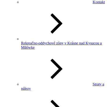
Kontakt
Rekreačno-oddychové zóny v Krásne nad Kysucou a
Milówke
Straty a
nálezy