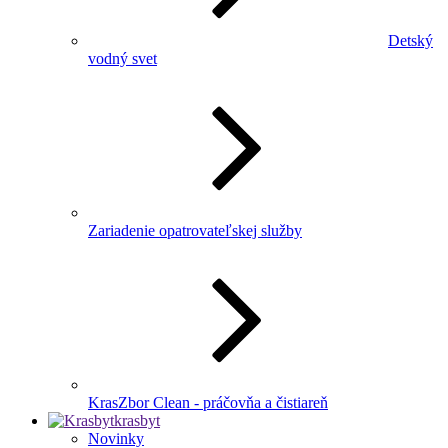
Detský
vodný svet
Zariadenie opatrovateľskej služby
KrasZbor Clean - práčovňa a čistiareň
krasbyt
Novinky