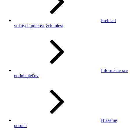
Prehľad
voľných pracovných miest
Informácie pre
podnikateľov
Hlásenie
porúch