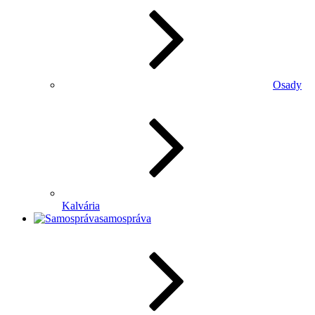
Osady
Kalvária
samospráva