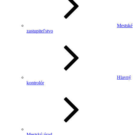
Mestské
zastupiteľstvo
Hlavný
kontrolór
Mestský úrad