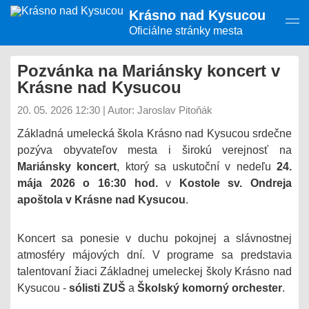
Presunúť
Krásno nad Kysucou
na
hlavný
Oficiálne stránky mesta
obsah
Pozvánka na Mariánsky koncert v
Krásne nad Kysucou
20. 05. 2026 12:30
|
Autor: Jaroslav Pitoňák
Základná umelecká škola Krásno nad Kysucou srdečne
pozýva obyvateľov mesta i širokú verejnosť na
Mariánsky koncert
, ktorý sa uskutoční v nedeľu
24.
mája 2026 o 16:30 hod.
v
Kostole sv. Ondreja
apoštola v Krásne nad Kysucou
.
Koncert sa ponesie v duchu pokojnej a slávnostnej
atmosféry májových dní. V programe sa predstavia
talentovaní žiaci Základnej umeleckej školy Krásno nad
Kysucou -
sólisti ZUŠ
a
Školský komorný orchester
.